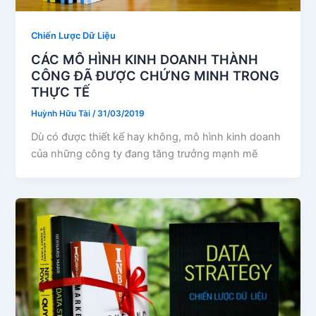
Chiến Lược Dữ Liệu
CÁC MÔ HÌNH KINH DOANH THÀNH
CÔNG ĐÃ ĐƯỢC CHỨNG MINH TRONG
THỰC TẾ
Huỳnh Hữu Tài
/
31/03/2019
Dù có được thiết kế hay không, mô hình kinh doanh
của những công ty đang tăng trưởng mạnh mẽ