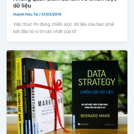
dữ liệu
Huỳnh Hữu Tài
/
31/03/2019
Việc thực thi đúng chiến lược dữ liệu của bạn phải
bắt đầu từ vị trí cao nhất của tổ