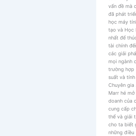
vấn đề mà c
đã phát tri
học máy tín
tạo và Học 
nhất để thú
tài chính đ
các giải ph
mọi ngành c
trường hợp 
suất và tính
Chuyên gia 
Marr hé mở 
doanh của c
cung cấp ch
thể và giải
cho ta biết
những điều 