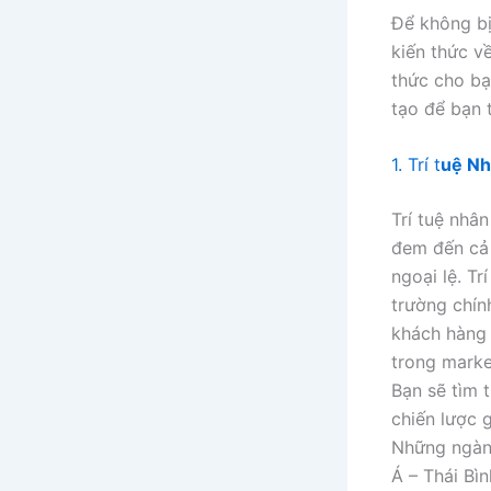
Để không bị
kiến thức v
thức cho bạ
tạo để bạn 
1. Trí t
uệ Nh
Trí tuệ nhâ
đem đến cả 
ngoại lệ. T
trường chính
khách hàng 
trong marke
Bạn sẽ tìm 
chiến lược g
Những ngành
Á – Thái Bì