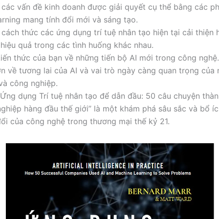
 các vấn đề kinh doanh được giải quyết cụ thể bằng các 
rning mang tính đổi mới và sáng tạo.
cách thức các ứng dụng trí tuệ nhân tạo hiện tại cải thiện 
hiệu quả trong các tình huống khác nhau.
iến thức của bạn về những tiến bộ AI mới trong công nghệ.
ơn về tương lai của AI và vai trò ngày càng quan trọng của 
và công nghiệp.
Ứng dụng Trí tuệ nhân tạo để dẫn đầu: 50 câu chuyện thà
ghiệp hàng đầu thế giới” là một khám phá sâu sắc và bổ íc
ổi của công nghệ trong thương mại thế kỷ 21.