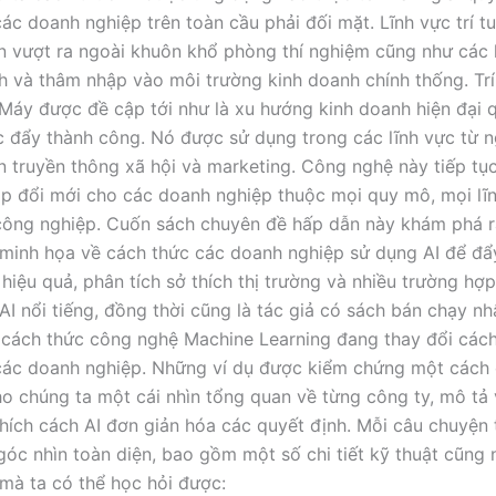
ác doanh nghiệp trên toàn cầu phải đối mặt. Lĩnh vực trí t
ển vượt ra ngoài khuôn khổ phòng thí nghiệm cũng như các
h và thâm nhập vào môi trường kinh doanh chính thống. Trí
Máy được đề cập tới như là xu hướng kinh doanh hiện đại 
c đẩy thành công. Nó được sử dụng trong các lĩnh vực từ 
ến truyền thông xã hội và marketing. Công nghệ này tiếp tụ
áp đổi mới cho các doanh nghiệp thuộc mọi quy mô, mọi lĩ
ông nghiệp. Cuốn sách chuyên đề hấp dẫn này khám phá r
minh họa về cách thức các doanh nghiệp sử dụng AI để đẩ
 hiệu quả, phân tích sở thích thị trường và nhiều trường hợ
AI nổi tiếng, đồng thời cũng là tác giả có sách bán chạy nh
cách thức công nghệ Machine Learning đang thay đổi cách
ác doanh nghiệp. Những ví dụ được kiểm chứng một cách c
o chúng ta một cái nhìn tổng quan về từng công ty, mô tả
 thích cách AI đơn giản hóa các quyết định. Mỗi câu chuyện 
 góc nhìn toàn diện, bao gồm một số chi tiết kỹ thuật cũng 
mà ta có thể học hỏi được: