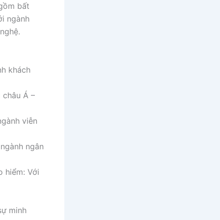
 gồm bất
ới ngành
 nghệ.
ình khách
c châu Á –
ngành viễn
ề ngành ngân
o hiểm: Với
sự minh