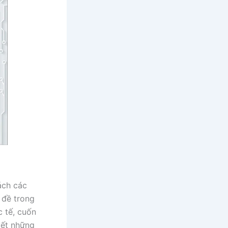
ách các
 đề trong
c tế, cuốn
yết những