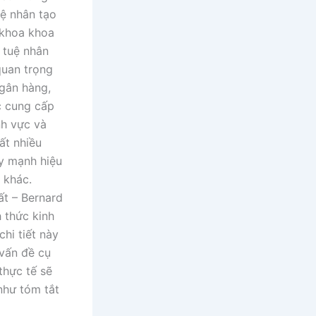
uệ nhân tạo
 khoa khoa
 tuệ nhân
quan trọng
ngân hàng,
c cung cấp
nh vực và
ất nhiều
y mạnh hiệu
p khác.
ất – Bernard
 thức kinh
hi tiết này
 vấn đề cụ
thực tế sẽ
như tóm tắt