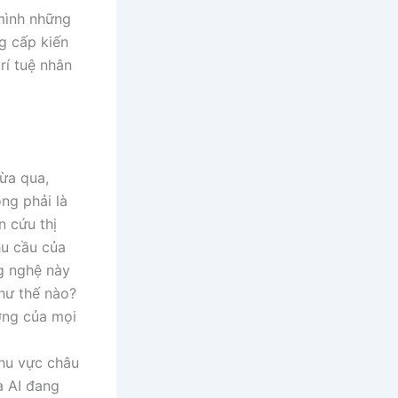
 mình những
ng cấp kiến
rí tuệ nhân
ừa qua,
ng phải là
n cứu thị
hu cầu của
g nghệ này
hư thế nào?
ường của mọi
khu vực châu
à AI đang