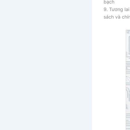
bạch
9. Tương la
sách và chín