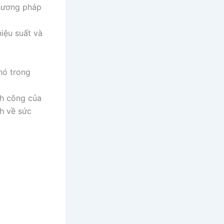
phương pháp
hiệu suất và
nó trong
nh công của
h về sức