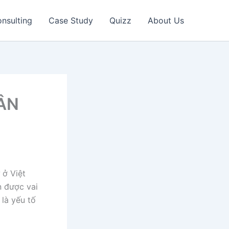
nsulting
Case Study
Quizz
About Us
HÂN
 ở Việt
n được vai
 là yếu tố