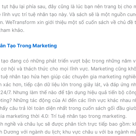
 tụt hậu lại phía sau, đây cũng là lúc bạn nên trang bị cho
ề lĩnh vực trí tuệ nhân tạo này. Và sách sẽ là một nguồn cu
n. WeTransform xin giới thiệu một số cuốn sách về chủ đề t
tham khảo.
ân Tạo Trong Marketing
n tạo đang có những phát triển vượt bậc trong những năm v
cơ hội và thách thức cho mọi lĩnh vực. Marketing cũng khô
rí tuệ nhân tạo hứa hẹn giúp các chuyên gia marketing nghiê
 xác hơn, tiếp cận dữ liệu lớn trong giây lát, và đáp ứng n
24/7. Nhưng làm thế nào để tận dụng hiệu quả tiến bộ côn
ting? Những tác động của AI đến các lĩnh vực khác nhau n
thấy câu trả lời toàn diện nhất trong cuốn sách gối đầu gi
ia marketing thời 4.0: Trí tuệ nhân tạo trong marketing.
 nghề và châu lục sẽ được phân tích trực tiếp bao gồm: 
nh Dương với ngành du lịch; khu vực châu u với ba ngành m