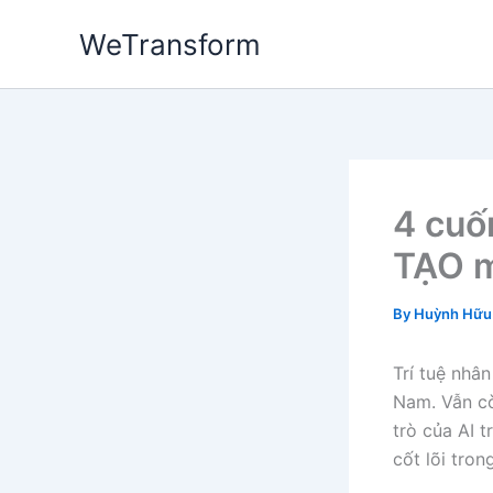
Skip
WeTransform
to
content
4 cuố
TẠO m
By
Huỳnh Hữu
Trí tuệ nhân
Nam. Vẫn cò
trò của AI t
cốt lõi tro