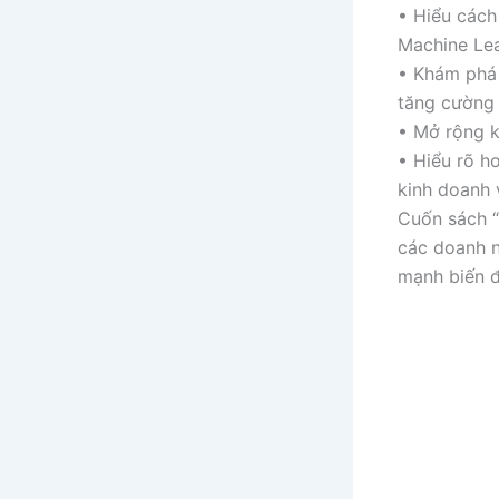
• Hiểu cách
Machine Lea
• Khám phá 
tăng cường 
• Mở rộng k
• Hiểu rõ h
kinh doanh 
Cuốn sách “
các doanh n
mạnh biến đ