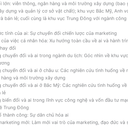
ổi lớn: viễn thông, ngân hàng và môi trường xây dựng (bao
ây dựng và quản lý cơ sở vật chất); khu vực Bắc Mỹ, Anh v
à bán lẻ; cuối cùng là khu vục Trung Đông với ngành công
ức tỉnh của ai: Sự chuyển đổi chiến lược của marketing
ý của việc cá nhân hóa: Xu hướng toàn cầu về ai và hành tr
hay đổi
g chuyển đổi và ai trong ngành du lịch: Góc nhìn về khu vự
Dương
g chuyển đổi và ai ở châu u: Các nghiên cứu tình huống về 
 hàng và môi trường xây dựng
g chuyển đổi và ai ở Bắc Mỹ: Các nghiên cứu tình huống v
 lẻ
g biến đổi và ai trong lĩnh vực công nghệ và vốn đầu tư mạ
về Trung Đông
ổ thành công: Sự dân chủ hóa ai
marketing mới: Làm mới vai trò của marketing, đạo đức và 