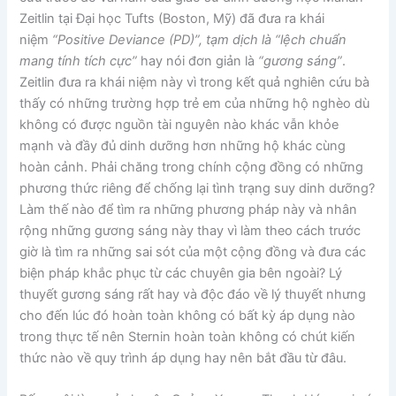
Zeitlin tại Đại học Tufts (Boston, Mỹ) đã đưa ra khái
niệm
“Positive Deviance (PD)”, tạm dịch là “lệch chuẩn
mang tính tích cực”
hay nói đơn giản là
“gương sáng”
.
Zeitlin đưa ra khái niệm này vì trong kết quả nghiên cứu bà
thấy có những trường hợp trẻ em của những hộ nghèo dù
không có được nguồn tài nguyên nào khác vẫn khỏe
mạnh và đầy đủ dinh dưỡng hơn những hộ khác cùng
hoàn cảnh. Phải chăng trong chính cộng đồng có những
phương thức riêng để chống lại tình trạng suy dinh dưỡng?
Làm thế nào để tìm ra những phương pháp này và nhân
rộng những gương sáng này thay vì làm theo cách trước
giờ là tìm ra những sai sót của một cộng đồng và đưa các
biện pháp khắc phục từ các chuyên gia bên ngoài? Lý
thuyết gương sáng rất hay và độc đáo về lý thuyết nhưng
cho đến lúc đó hoàn toàn không có bất kỳ áp dụng nào
trong thực tế nên Sternin hoàn toàn không có chút kiến
thức nào về quy trình áp dụng hay nên bắt đầu từ đâu.