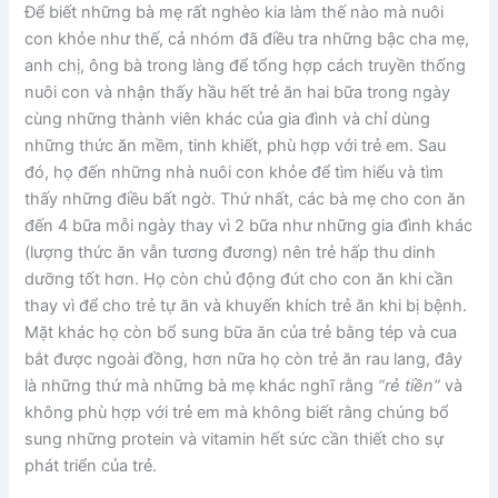
Để biết những bà mẹ rất nghèo kia làm thế nào mà nuôi
con khỏe như thế, cả nhóm đã điều tra những bậc cha mẹ,
anh chị, ông bà trong làng để tổng hợp cách truyền thống
nuôi con và nhận thấy hầu hết trẻ ăn hai bữa trong ngày
cùng những thành viên khác của gia đình và chỉ dùng
những thức ăn mềm, tinh khiết, phù hợp với trẻ em. Sau
đó, họ đến những nhà nuôi con khỏe để tìm hiểu và tìm
thấy những điều bất ngờ. Thứ nhất, các bà mẹ cho con ăn
đến 4 bữa mỗi ngày thay vì 2 bữa như những gia đình khác
(lượng thức ăn vẫn tương đương) nên trẻ hấp thu dinh
dưỡng tốt hơn. Họ còn chủ động đút cho con ăn khi cần
thay vì để cho trẻ tự ăn và khuyến khích trẻ ăn khi bị bệnh.
Mặt khác họ còn bổ sung bữa ăn của trẻ bằng tép và cua
bắt được ngoài đồng, hơn nữa họ còn trẻ ăn rau lang, đây
là những thứ mà những bà mẹ khác nghĩ rằng
“rẻ tiền”
và
không phù hợp với trẻ em mà không biết rằng chúng bổ
sung những protein và vitamin hết sức cần thiết cho sự
phát triển của trẻ.