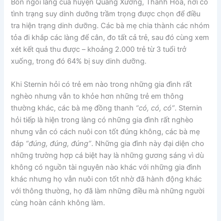
Bốn ngôi làng của huyện Quảng Xương, Thanh Hóa, nơi có
tình trạng suy dinh dưỡng trầm trọng được chọn để điều
tra hiện trạng dinh dưỡng. Các bà mẹ chia thành các nhóm
tỏa đi khắp các làng để cân, đo tất cả trẻ, sau đó cùng xem
xét kết quả thu được – khoảng 2.000 trẻ từ 3 tuổi trở
xuống, trong đó 64% bị suy dinh dưỡng.
Khi Sternin hỏi có trẻ em nào trong những gia đình rất
nghèo nhưng vẫn to khỏe hơn những trẻ em thông
thường khác, các bà mẹ đồng thanh
“có, có, có”
. Sternin
hỏi tiếp là hiện trong làng có những gia đình rất nghèo
nhưng vẫn có cách nuôi con tốt đúng không, các bà mẹ
đáp
“đúng, đúng, đúng”
. Những gia đình này đại diện cho
những trường hợp cá biệt hay là những gương sáng vì dù
không có nguồn tài nguyên nào khác với những gia đình
khác nhưng họ vẫn nuôi con tốt nhờ đã hành động khác
với thông thường, họ đã làm những điều mà những người
cùng hoàn cảnh không làm.