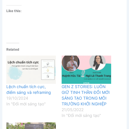
Like this:
Related
Lệch chuẩn tích cực,
GEN Z STORIES: LUÔN
điểm sáng và reframing
GIỮ TINH THẦN ĐỔI MỚI
19/10/2024
SÁNG TẠO TRONG MÔI
In "Đổi mới sáng tạo"
TRƯỜNG KHỞI NGHIỆP
21/05/2022
In "Đổi mới sáng tạo"