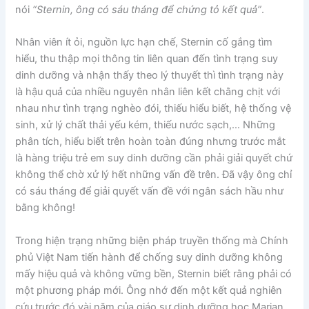
nói
“Sternin, ông có sáu tháng để chứng tỏ kết quả”
.
Nhân viên ít ỏi, nguồn lực hạn chế, Sternin cố gắng tìm
hiểu, thu thập mọi thông tin liên quan đến tình trạng suy
dinh dưỡng và nhận thấy theo lý thuyết thì tình trạng này
là hậu quả của nhiều nguyên nhân liên kết chằng chịt với
nhau như tình trạng nghèo đói, thiếu hiểu biết, hệ thống vệ
sinh, xử lý chất thải yếu kém, thiếu nước sạch,… Những
phân tích, hiểu biết trên hoàn toàn đúng nhưng trước mắt
là hàng triệu trẻ em suy dinh dưỡng cần phải giải quyết chứ
không thể chờ xử lý hết những vấn đề trên. Đã vậy ông chỉ
có sáu tháng để giải quyết vấn đề với ngân sách hầu như
bằng không!
Trong hiện trạng những biện pháp truyền thống mà Chính
phủ Việt Nam tiến hành để chống suy dinh dưỡng không
mấy hiệu quả và không vững bền, Sternin biết rằng phải có
một phương pháp mới. Ông nhớ đến một kết quả nghiên
cứu trước đó vài năm của giáo sư dinh dưỡng học Marian