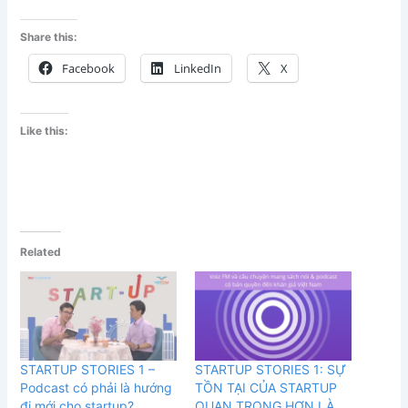
Share this:
Facebook
LinkedIn
X
Like this:
Related
STARTUP STORIES 1 –
STARTUP STORIES 1: SỰ
Podcast có phải là hướng
TỒN TẠI CỦA STARTUP
đi mới cho startup?
QUAN TRỌNG HƠN LÀ