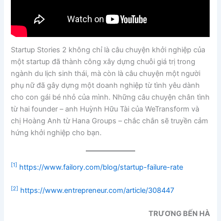
Startup Stories 2 không chỉ là câu chuyện khởi nghiệp của
một startup đã thành công xây dựng chuỗi giá trị trong
ngành du lịch sinh thái, mà còn là câu chuyện một người
phụ nữ đã gây dựng một doanh nghiệp từ tình yêu dành
cho con gái bé nhỏ của mình. Những câu chuyện chân tình
từ hai founder – anh Huỳnh Hữu Tài của WeTransform và
chị Hoàng Anh từ Hana Groups – chắc chắn sẽ truyền cảm
hứng khởi nghiệp cho bạn.
[1]
https://www.failory.com/blog/startup-failure-rate
[2]
https://www.entrepreneur.com/article/308447
TRƯƠNG BẾN HÀ