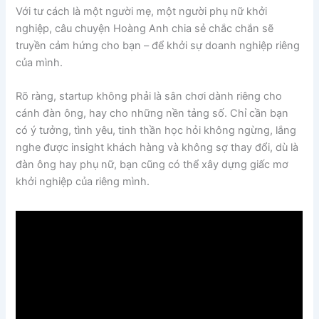
Với tư cách là một người mẹ, một người phụ nữ khởi
nghiệp, câu chuyện Hoàng Anh chia sẻ chắc chắn sẽ
truyền cảm hứng cho bạn – để khởi sự doanh nghiệp riêng
của mình.
Rõ ràng, startup không phải là sân chơi dành riêng cho
cánh đàn ông, hay cho những nền tảng số. Chỉ cần bạn
có ý tưởng, tình yêu, tinh thần học hỏi không ngừng, lắng
nghe được insight khách hàng và không sợ thay đổi, dù là
đàn ông hay phụ nữ, bạn cũng có thể xây dựng giấc mơ
khởi nghiệp của riêng mình.