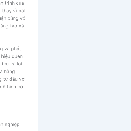
h trình của
thay vì bắt
uận cùng với
sáng tạo và
ng và phát
 hiệu quen
thu và lợi
ra hàng
 từ đầu với
mô hình có
nh nghiệp