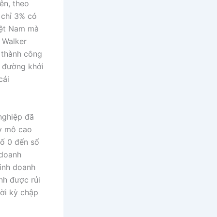
ên, theo
 chỉ 3% có
iệt Nam mà
, Walker
 thành công
n đường khởi
cái
nghiệp đã
uy mô cao
số 0 đến số
 doanh
kinh doanh
nh được rủi
ời kỳ chập