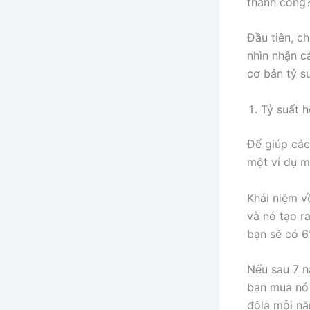
thành công
Đầu tiên, c
nhìn nhận c
cơ bản tỷ s
Tỷ suất 
Để giúp các
một ví dụ m
Khái niệm v
và nó tạo r
bạn sẽ có 6
Nếu sau 7 n
bạn mua nó 
đôla mỗi nă