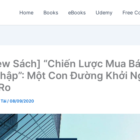
Home
Books
eBooks
Udemy
Free Co
ew Sách] “Chiến Lược Mua B
hập”: Một Con Đường Khởi N
 Ro
 Tài
/
08/09/2020