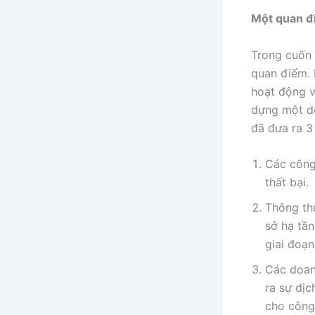
Một quan đ
Trong cuốn 
quan điểm. 
hoạt động v
dựng một do
đã đưa ra 3 
Các công
thất bại.
Thông th
sở hạ tầ
giai đoạn
Các doan
ra sự dịc
cho công