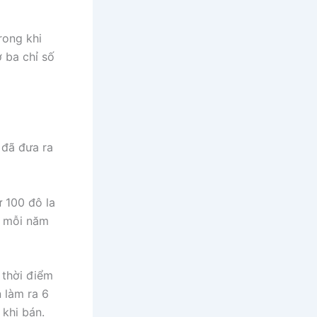
rong khi
 ba chỉ số
 đã đưa ra
 100 đô la
y mỗi năm
 thời điểm
 làm ra 6
khi bán.