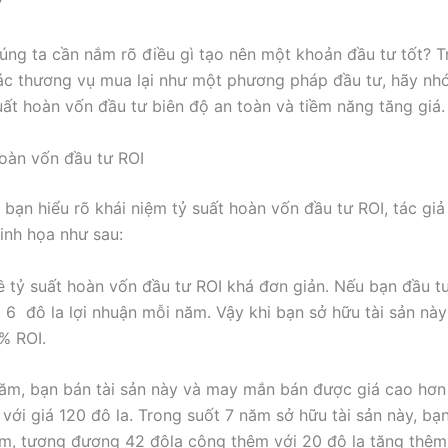
?
húng ta cần nắm rõ điều gì tạo nên một khoản đầu tư tốt? T
ác thương vụ mua lại như một phương pháp đầu tư, hãy nhớ
uất hoàn vốn đầu tư biên độ an toàn và tiềm năng tăng giá.
hoàn vốn đầu tư ROI
 bạn hiểu rõ khái niệm tỷ suất hoàn vốn đầu tư ROI, tác giả
inh họa như sau:
ề tỷ suất hoàn vốn đầu tư ROI khá đơn giản. Nếu bạn đầu tư
a 6 đô la lợi nhuận mỗi năm. Vậy khi bạn sở hữu tài sản nà
% ROI.
ăm, bạn bán tài sản này và may mắn bán được giá cao hơn
với giá 120 đô la. Trong suốt 7 năm sở hữu tài sản này, bạn
m, tương đương 42 đôla cộng thêm với 20 đô la tăng thêm 