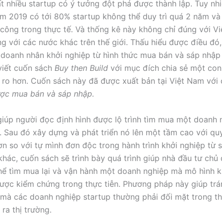
t nhiều startup có ý tưởng đột phá được thành lập. Tuy nhi
m 2019 có tới 80% startup không thể duy trì quá 2 năm và
công trong thực tế. Và thống kê này không chỉ đúng với V
g với các nước khác trên thế giới. Thấu hiểu được điều đó
 doanh nhân khởi nghiệp từ hình thức mua bán và sáp nhập
viết cuốn sách
Buy then Build
với mục đích chia sẻ một co
ủi ro hơn. Cuốn sách này đã được xuất bản tại Việt Nam với 
ược mua bán và sáp nhập.
iúp người đọc định hình được lộ trình tìm mua một doanh 
. Sau đó xây dựng và phát triển nó lên một tầm cao với q
ơn so với tự mình đơn độc trong hành trình khởi nghiệp từ 
 khác, cuốn sách sẽ trình bày quá trình giúp nhà đầu tư chủ
hể tìm mua lại và vận hành một doanh nghiệp mà mô hình 
ược kiểm chứng trong thực tiễn. Phương pháp này giúp trá
 mà các doanh nghiệp startup thường phải đối mặt trong th
ra thị trường.