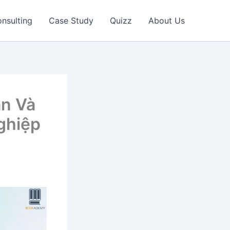
nsulting
Case Study
Quizz
About Us
án Và
ghiệp