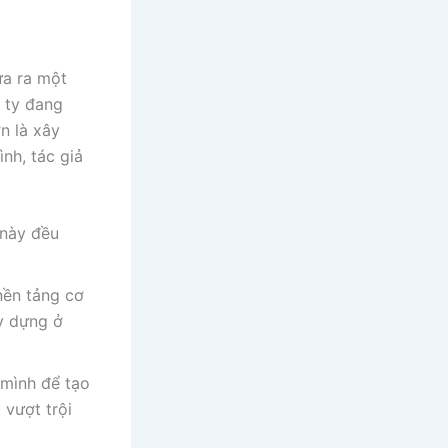
ưa ra một
 ty đang
n là xây
nh, tác giả
 này đều
nền tảng cơ
y dựng ở
 mình để tạo
 vượt trội