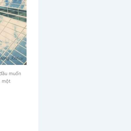
t đầu muốn
c một