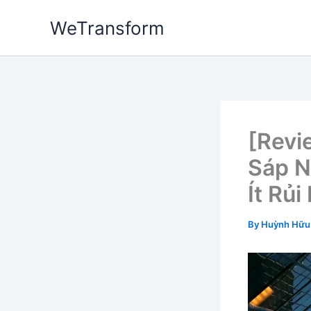
Skip
WeTransform
to
content
[Revi
Sáp N
Ít Rủi
By
Huỳnh Hữu