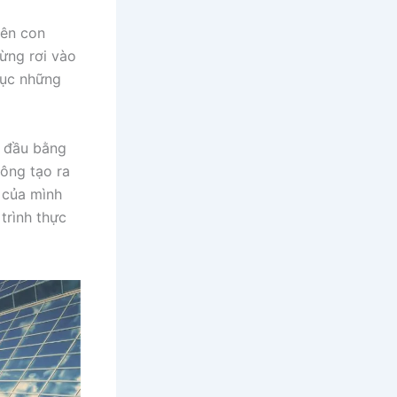
rên con
từng rơi vào
hục những
t đầu bằng
công tạo ra
 của mình
trình thực