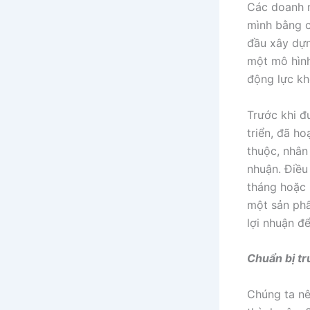
Các doanh n
mình bằng c
đầu xây dựn
một mô hình
động lực kh
Trước khi đ
triển, đã h
thuộc, nhân
nhuận. Điều 
tháng hoặc 
một sản phẩ
lợi nhuận để
Chuẩn bị tr
Chúng ta nê