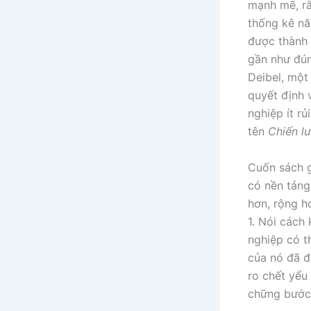
mạnh mẽ, rấ
thống kê nă
được thành 
gần như đún
Deibel, một
quyết định 
nghiệp ít r
tên
Chiến l
Cuốn sách g
có nền tảng
hơn, rộng h
1. Nói cách
nghiệp có t
của nó đã đ
ro chết yểu
chững bước 