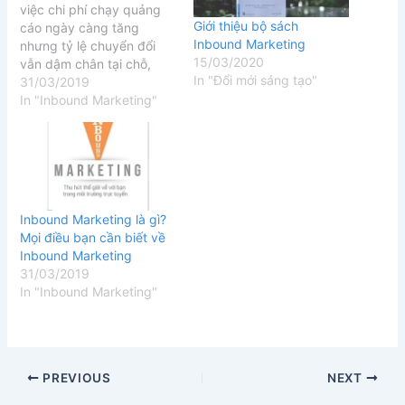
việc chi phí chạy quảng
Giới thiệu bộ sách
cáo ngày càng tăng
Inbound Marketing
nhưng tỷ lệ chuyển đổi
15/03/2020
vẫn dậm chân tại chỗ,
In "Đổi mới sáng tạo"
hay đối tượng khách
31/03/2019
hàng của bạn quá khó để
In "Inbound Marketing"
tiếp cận và thuyết phục ?
Hãy thay đổi, từ bỏ cách
làm cũ và…
Inbound Marketing là gì?
Mọi điều bạn cần biết về
Inbound Marketing
31/03/2019
In "Inbound Marketing"
PREVIOUS
NEXT