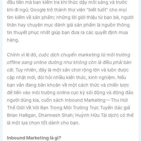
đầu tiên mà bạn kiểm tra khi thức dậy mỗi sáng và trước
khi đi ngủ; Google trở thành thư viện “biết tuốt” cho mọi
tìm kiếm về sản phẩm; những lời giới thiệu từ bạn bè, người
thân hay chuyên mục đánh giá sản phẩm là nguồn thông
tin thuyết phục nhất giúp bạn đưa ra các quyết định mua
hàng.
Chính vì lẽ đó,
cuộc dịch chuyển marketing từ môi trường
offline sang online dường như không còn là điều phải bàn
cãi
. Tuy nhiên, đây là một sân chơi rộng lớn và luôn được
cập nhật mới, đòi hỏi nhiều kiến thức, kinh nghiệm. Nếu
bạn vẫn đang băn khoăn về một cách thức và chiến lược
để tiến vào môi trường online cực kỳ sôi động và đông đảo
người dùng kia, cuốn sách Inbound Marketing — Thu Hút
Thế Giới Về Với Bạn Trong Môi Trường Trực Tuyến (tác giả
Brian Halligan, Dharmesh Shah; Huỳnh Hữu Tài dịch) có thể
là một lựa chọn tốt dành cho bạn.
Inbound Marketing là gì?