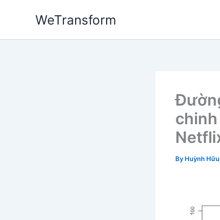
Skip
WeTransform
to
content
Đường
chinh
Netfli
By
Huỳnh Hữu