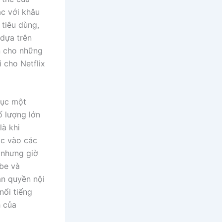
c với khâu
 tiêu dùng,
 dựa trên
n cho những
 cho Netflix
hục một
ố lượng lớn
là khi
ộc vào các
 nhưng giờ
be và
ản quyền nội
nổi tiếng
h của