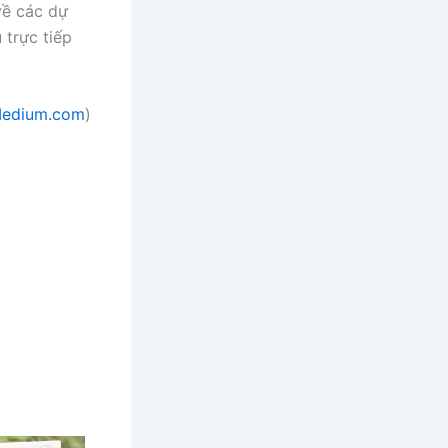
 về các dự
 trực tiếp
edium.com
)