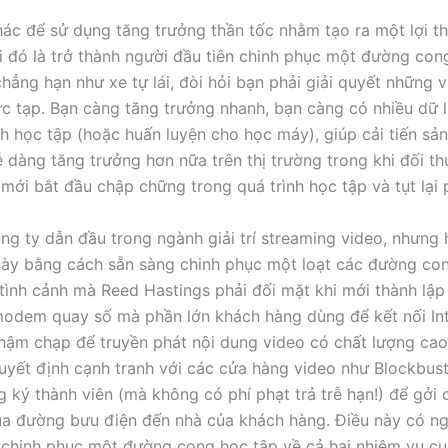
ác để sử dụng tăng trưởng thần tốc nhằm tạo ra một lợi t
ài đó là trở thành người đầu tiên chinh phục một đường con
chẳng hạn như xe tự lái, đòi hỏi bạn phải giải quyết những 
c tạp. Bạn càng tăng trưởng nhanh, bạn càng có nhiều dữ l
nh học tập (hoặc huấn luyện cho học máy), giúp cải tiến s
ễ dàng tăng trưởng hơn nữa trên thị trường trong khi đối th
 mới bắt đầu chập chững trong quá trình học tập và tụt lại 
ông ty dẫn đầu trong ngành giải trí streaming video, nhưng 
 này bằng cách sẵn sàng chinh phục một loạt các đường con
 tình cảnh mà Reed Hastings phải đối mặt khi mới thành lập
odem quay số mà phần lớn khách hàng dùng để kết nối Int
hậm chạp để truyền phát nội dung video có chất lượng cao
quyết định cạnh tranh với các cửa hàng video như Blockbus
g ký thành viên (mà không có phí phạt trả trễ hạn!) để gởi
a đường bưu điện đến nhà của khách hàng. Điều này có ng
i chinh phục một đường cong học tập về cả hai nhiệm vụ cụ