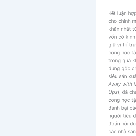
Kết luận hợp
cho chính m
khăn nhất t
vốn có kinh
giữ vị trí 
cong học tậ
trong quá k
dung gốc ch
siêu sản xu
Away with 
Ups
), đã c
cong học tậ
đánh bại cá
người tiêu 
đoán nội du
các nhà sán