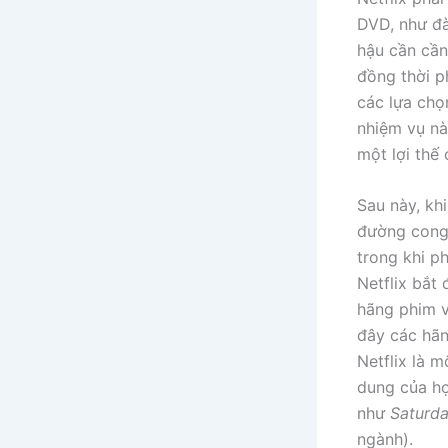
DVD, như đà
hậu cần cần
đồng thời p
các lựa chọ
nhiệm vụ nà
một lợi thế 
Sau này, kh
đường cong 
trong khi ph
Netflix bắt
hãng phim v
đây các hãn
Netflix là m
dung của họ
như
Saturda
ngành).