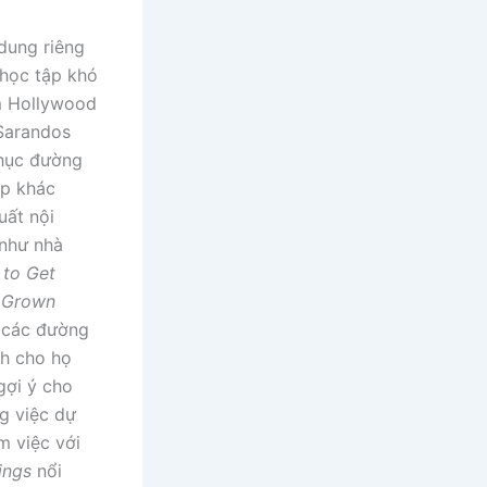
 dung riêng
 học tập khó
im Hollywood
 Sarandos
phục đường
ập khác
uất nội
 như nhà
 to Get
 Grown
, các đường
ch cho họ
gợi ý cho
g việc dự
m việc với
ings
nổi