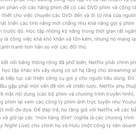
m phán với các hãng phim để có các DVD phim và cộng tá
 thiết cho việc chuyển các DVD đến và đi từ nhà của người
hát triển các tính năng mới chẳng như khả năng gợi ý phim
n trước đó. Học tập những kỹ năng trong thời gian rất ngắ
y là công việc khá khó khăn và tốn kém, nhưng nó mang lại
cạnh tranh hơn hẳn so với các đối thủ.
i kết nối băng thông rộng đã phổ biến, Netflix phải chinh p
học tập khác khi xây dựng cơ sở hạ tầng cho streaming s
ải tiếp tục cải thiện công cụ gợi ý cho người tiêu dùng. Đó 
 đầu gặp phải một vấn đề lớn về chiến lược. Netflix phụ thu
ề mặt nội dung (các bộ phim và chương trình truyền hình),
g phim lại xem các công ty phim ảnh trực tuyến như Youtu
ột mối đe dọa. Để đáp trả, họ tăng giá với Netflix về các b
 và giữ lại các “món hàng đỉnh” (nghĩa là các chương trình 
y Night Live
) cho chính họ và Hulu (một công ty liên doan