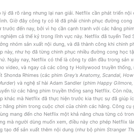
 lý đã rõ ràng nhưng lại nan giải. Netflix cần phát triển nội
ình. Giờ đây công ty có lẽ đã phải chinh phục đường cong
ừ trước đến nay, bởi vì họ cần cạnh tranh với các hãng ph
 nghiệm cả thế kỷ trong lĩnh vực này. Netflix đã tuyển Ted
trưởng nhóm sản xuất nội dung, và đã thành công khi chinh 
p này, như họ đã từng chinh phục nhiều đường cong học t
hứ. Ngày nay, Netflix có thể là công ty dẫn đầu trong sản x
o video, và ngay cả các công ty Hollywood truyền thống,
ất Shonda Rhimes (các phim
Grey’s Anatomy, Scandal, How
Murder
) và nghệ sĩ hài Adam Sandler (phim
Happy Gilmore,
huyển từ các hãng phim truyền thống sang Netflix. Còn nữa
p khác mà Netflix đã thực hiện trước kia thực sự đã giúp í
c hãng phim trong cuộc chơi của chính các hãng. Công cụ 
dùng mang đến cho Netflix một khả năng chưa từng có tron
ng mà người dùng muốn xem, điều này cho phép Netflix là
g tạo để sản xuất thêm nội dung (như bộ phim
Stranger Th