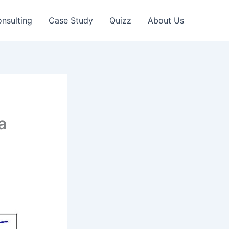
nsulting
Case Study
Quizz
About Us
n
a