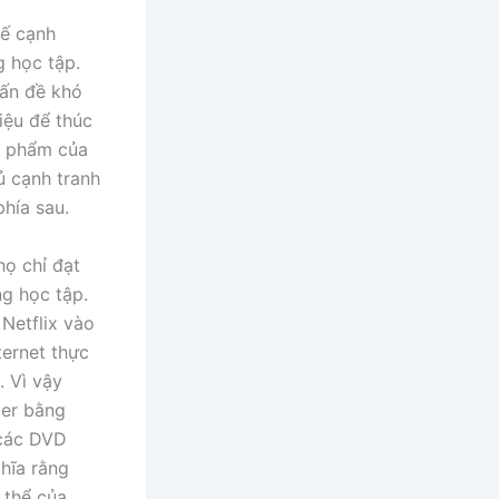
hế cạnh
g học tập.
vấn đề khó
iệu để thúc
ản phẩm của
ủ cạnh tranh
phía sau.
họ chỉ đạt
g học tập.
 Netflix vào
ernet thực
. Vì vậy
ter bằng
 các DVD
hĩa rằng
 thể của