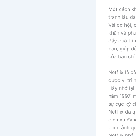
Một cách kh
tranh lâu d
Vài cơ hội, 
khăn và phứ
đẩy quá trì
bạn, giúp d
của bạn chỉ
Netflix là c
được vị trí
Hãy nhớ lại
năm 1997: m
sự cực kỳ c
Netflix đã 
dịch vụ đăn
phim ảnh qu
Netflix phả