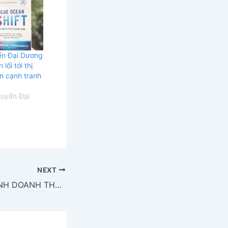
ển Đại Dương
lối tới thị
n cạnh tranh
huyển Đại
NEXT
CÁC MÔ HÌNH KINH DOANH THÀNH CÔNG ĐÃ ĐƯỢC CHỨNG MINH TRONG THỰC TẾ