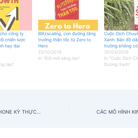
cho công ty
Blitzscaling, con đường tăng
Cuộc Dịch Chuy
ổi chiến lược
trưởng thần tốc từ Zero to
Xanh: Bản đồ dẫn 
nh hay đại
Hero
trường không cò
23/10/2019
30/03/2019
In "Đổi mới sáng tạo"
In "Cuộc Dịch C
áng tạo"
Dương Xanh"
BẠN CÓ BIẾT: iPHONE KỲ THỰC KHÔNG PHẢI LÀ MỘT PHÁT MINH?