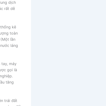
dung dịch
c rất dễ
 thống kê
lượng toàn
 (Một lần
ụ nước láng
)
 tay, máy
ược gọi là
nghiệp.
cầu tăng
n trái đất