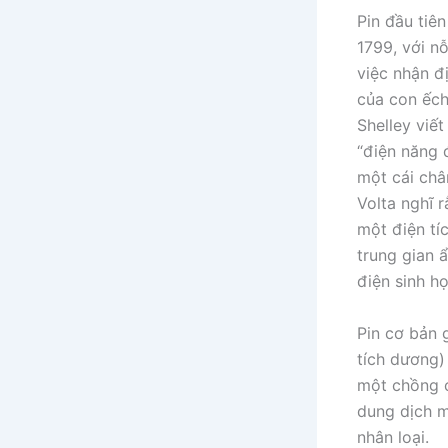
Pin đầu tiê
1799, với n
việc nhận đ
của con ếch
Shelley viế
“điện năng 
một cái châ
Volta nghĩ 
một điện tí
trung gian 
điện sinh h
Pin cơ bản 
tích dương)
một chồng c
dung dịch m
nhân loại.