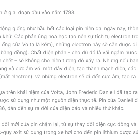
n ở giai đoạn đầu vào năm 1793.
động giống như hầu hết các loại pin hiện đại ngày nay, th
 khử. Các phản ứng hóa học tạo nên sự tích tụ electron t
c ống của Volta là kẽm), những electron này sẽ cần được di
bằng đồng). Chất điện phân – cho dù đó là vải ngâm nước
 chết – sẽ không cho hiện tượng đó xảy ra. Nhưng nếu bạn 
ng và cực âm với một dây điện, tạo thành mạch điện, các
(mất electron), và những electron sẽ đi đến cực âm, tạo ra
ựa trên khái niệm của Volta, John Frederic Daniell đã tạo ra
được sử dụng như một nguồn điện thực tế. Pin của Daniell đ
6, dẫn đến sự ra đời của điện báo và nhiều thứ khác.
ự đổi mới của pin chậm lại, từ sự thay đổi điện cực đồng v
ắc-quy axit sử dụng trong xe hơi cho đến pin lithium được 