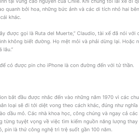
ình tại vùng cao nguyên của Chile. Khi chúng tôi lái xe đi 
o quanh bởi hoa, những bức ảnh và các di tích nhỏ hai bê
cái khác.
ây được gọi là Ruta del Muerte,” Claudio, tài xế đã nói với 
đình không biết đường. Họ mệt mỏi và phải dừng lại. Hoặc n
 lâu.”
ể có được pin cho iPhone là con đường đến với tử thần.
-ion bắt đầu được nhắc đến vào những năm 1970 vì các chu
hân loại sẽ đi tới diệt vong theo cách khác, đúng như nghĩa
ào dầu mỏ. Các nhà khoa học, công chúng và ngay cả các
 từng tuyệt vọng về việc tìm kiếm nguồn năng lượng thay 
, pin là thứ công nghệ trì trệ suốt gần 100 năm.