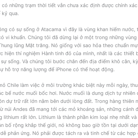
y có những trạm thời tiết vẫn chưa xác định được chính xá
 kỷ qua.
ng có sự sống ở Atacama vì đây là vùng khan hiếm nước, 
ó vi khuẩn. Chúng tôi đã dừng lại ở một trong những vùng
 Thung lũng Mặt trăng. Nó giống với sao hỏa theo chuẩn 
c hiện thí nghiệm Hành tinh đỏ của mình, nhất là các thiết 
 sự sống. Và chúng tôi bước chân đến địa điểm khô cằn, kỳ
ự hỗ trợ năng lượng để iPhone có thể hoạt động.
ỏ Chile làm việc ở môi trường khác biệt này mỗi ngày, th
các bể nước muối bốc hơi. Nước muối là dung dịch tự nhiên
ồn dự trữ rất lớn nằm bên dưới lòng đất. Trong hàng thiên n
ừ núi Andes đã mang tới các mỏ khoáng sản, những cánh 
g lithium rất lớn. Lithium là thành phần kim loại nhẹ nhất và
ân bố rộng khắp thế giới, nó không bao giờ tồn tại dưới d
t dễ phản ứng. Nó phải được tách ra và tinh chế từ các hợp 