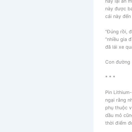
này lại ẩn m
này được ba
cái này đến 
“Đúng rồi, đ
“nhiều gia 
đã lái xe quá
Con đường đ
* * *
Pin Lithium
ngại rằng n
phụ thuộc v
dầu mỏ cũng
thời điểm đó