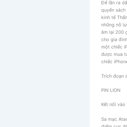
Để lần ra dấ
quyển sách 
kinh tế Thẩm
những nỗ lự
âm lại 200 
cho gia đìn
một chiếc i
được mua tạ
chiếc iPhon
Trích đoạn 
PIN LION
Kết nối vào
Sa mạc Atac
điểm cực đô