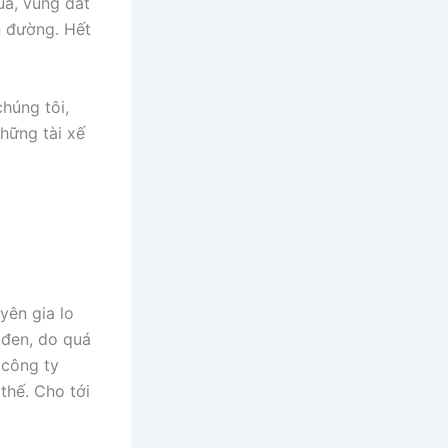
qua, vùng đất
n đường. Hết
chúng tôi,
hững tài xế
yên gia lo
 đen, do quá
 công ty
thế. Cho tới