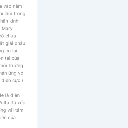
ta vào năm
ai lầm trong
thần kinh
o Mary
 có chứa
ắt giải phẫu
g co lại.
n tại của
 môi trường
phản ứng với
 điện cực.)
e là điện
Volta đã xếp
ếng vải tẩm
tiên của