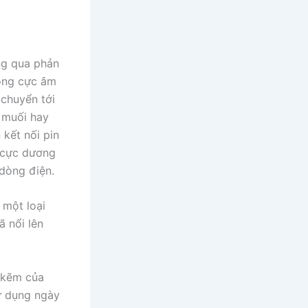
ông qua phản
rong cực âm
 chuyển tới
 muối hay
kết nối pin
 cực dương
 dòng điện.
 một loại
ã nổi lên
à kẽm của
sử dụng ngày