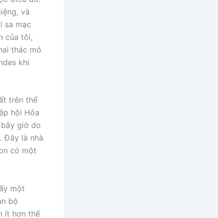
iệng, và
i sa mạc
 của tôi,
hai thác mỏ
ndes khi
t trên thế
iệp hội Hóa
 bây giờ do
. Đây là nhà
ason có một
hấy một
àn bộ
 ít hơn thế