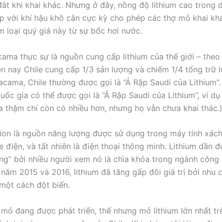
đắt khi khai khác. Nhưng ở đây, nồng độ lithium cao trong 
p với khí hậu khô cằn cực kỳ cho phép các thợ mỏ khai khá
m loại quý giá này từ sự bốc hơi nước.
ama thực sự là nguồn cung cấp lithium của thế giới – theo
ện nay Chile cung cấp 1/3 sản lượng và chiếm 1/4 tổng trữ 
acama, Chile thường được gọi là “Ả Rập Saudi của Lithium”.
quốc gia có thể được gọi là “Ả Rập Saudi của Lithium”, ví d
ia thậm chí còn có nhiều hơn, nhưng họ vẫn chưa khai thác.
-ion là nguồn năng lượng được sử dụng trong máy tính xách
e điện, và tất nhiên là điện thoại thông minh. Lithium dần đ
ng” bởi nhiều người xem nó là chìa khóa trong ngành công 
năm 2015 và 2016, lithium đã tăng gấp đôi giá trị bởi nhu 
một cách đột biến.
mỏ đang được phát triển, thế nhưng mỏ lithium lớn nhất trê