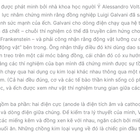
n được phát minh bởi nhà khoa học người Ý Alessandro Vol
ỗ lực nhằm chứng minh rằng đồng nghiệp Luigi Galvani đã s
ịnh sức mạnh của ếch. Galvani cho dòng điện chạy qua hệ 
 đã chết – chuỗi thí nghiệm có thể đã truyền cảm hứng ch
t Frankenstein – và phải công nhận rằng động vật lưỡng cư
động vật” bên trong. Ông nhận thấy điều đó khi dùng dao s
n treo trên một cái móc bằng đồng, cái chân đó có xu hướn
rằng các thí nghiệm của bạn mình đã chứng minh được sự tồ
ch chạy qua hai dụng cụ kim loại khác nhau thông qua một
ẩm. (Cả hai đều đúng, cơ và các tế bào thần kinh sống có 
ọc, và ếch được xem như vật thí nghiệm trung gian giữa các
gồm ba phần: hai điện cực (anode là điện tích âm và cathod
 và dòng điện giữa chúng. Để kiểm tra lý thuyết của mình, 
ác miếng kẽm và đồng xen kẽ với nhau, ngăn cách bởi mi
uối ăn. Những chồng kim loại vụng về đó là chiếc pin đầu 