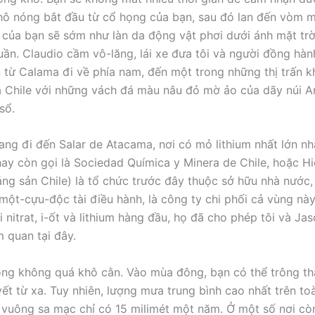
ô nóng bắt đầu từ cổ họng của bạn, sau đó lan đến vòm m
của bạn sẽ sớm như làn da động vật phơi dưới ánh mặt trờ
uần. Claudio cầm vô-lăng, lái xe đưa tôi và người đồng hành
n từ Calama đi về phía nam, đến một trong những thị trấn k
a Chile với những vách đá màu nâu đỏ mờ ảo của dãy núi A
sổ.
ang đi đến Salar de Atacama, nơi có mỏ lithium nhất lớn nhấ
hay còn gọi là Sociedad Química y Minera de Chile, hoặc H
ng sản Chile) là tổ chức trước đây thuộc sở hữu nhà nước,
một-cựu-độc tài điều hành, là công ty chi phối cả vùng này
i nitrat, i-ốt và lithium hàng đầu, họ đã cho phép tôi và J
 quan tại đây.
ng không quá khô cằn. Vào mùa đông, bạn có thể trông t
yết từ xa. Tuy nhiên, lượng mưa trung bình cao nhất trên to
vuông sa mạc chỉ có 15 milimét một năm. Ở một số nơi còn