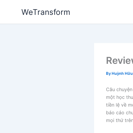
Skip
WeTransform
to
content
Revie
By
Huỳnh Hữu
Câu chuyện 
một học thuy
tiền lệ về 
báo cáo chư
mọi thứ trên