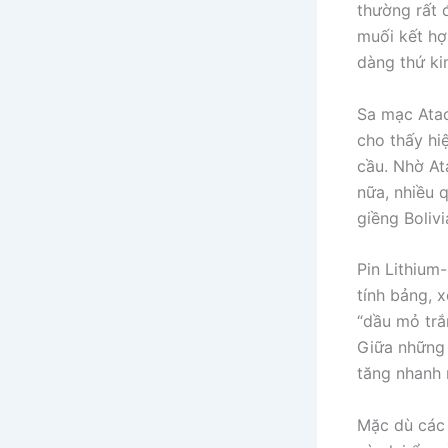
thường rất 
muối kết hợ
dàng thứ ki
Sa mạc Atac
cho thấy hi
cầu. Nhờ At
nữa, nhiều 
giềng Boliv
Pin Lithium
tính bảng, x
“dầu mỏ trắ
Giữa những 
tăng nhanh 
Mặc dù các 