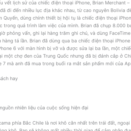
u vết lịch sử của chiếc điện thoại iPhone, Brian Merchant –
đã đi đến nhiều lục địa khác nhau, từ cao nguyên Bolivia đ
 Quyến, dùng chính thiết bị hội tụ là chiếc điện thoại iPhon
c trong quá trình làm việc của mình. Brian đã chụp 8.000 b
giờ phỏng vấn, ghi lại hàng trăm ghi chú, và dùng FaceTime
h hàng tá lần. Brian đã dùng qua ba chiếc điện thoại iPhone
Phone 6 với màn hình bị vỡ và được sửa lại ba lần, một chi
i một chợ đen của Trung Quốc nhưng đã bị đánh cắp ở Chi
e 7 mà anh đã mua trong buổi ra mắt sản phẩm mới của Ap
sách hay
 nguồn nhiên liệu của cuộc sống hiện đại
ama phía Bắc Chile là nơi khô cằn nhất trên trái đất, ngoại
ng khô. Bạn sẽ không mất nhiều thời gian để cảm nhận đư