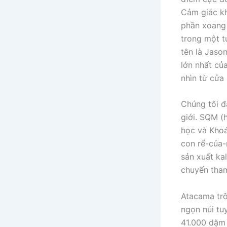
Cảm giác kh
phần xoang 
trong một t
tên là Jaso
lớn nhất củ
nhìn từ cửa 
Chúng tôi đ
giới. SQM (
học và Khoá
con rể-của-
sản xuất kal
chuyến tham
Atacama trô
ngọn núi tu
41.000 dặm 