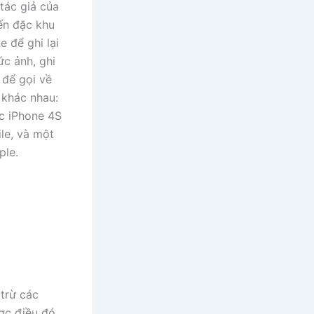
 tác giả của
ến đặc khu
e để ghi lại
ức ảnh, ghi
 để gọi về
 khác nhau:
ếc iPhone 4S
le, và một
ple.
 trừ các
ợc điều đó.