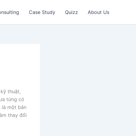
nsulting
Case Study
Quizz
About Us
kỹ thuật,
hưa từng có
h là một bản
làm thay đổi