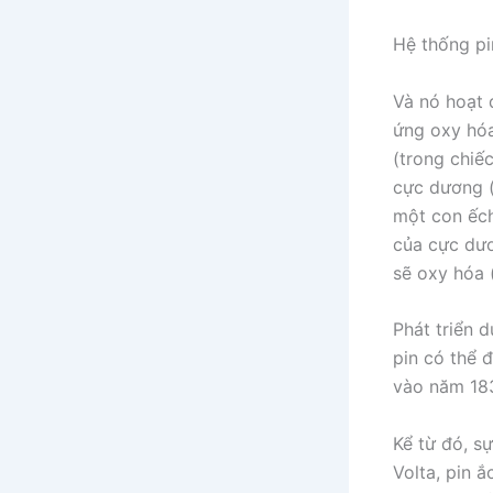
Hệ thống pi
Và nó hoạt 
ứng oxy hóa
(trong chiế
cực dương (
một con ếch
của cực dươ
sẽ oxy hóa 
Phát triển d
pin có thể 
vào năm 183
Kể từ đó, s
Volta, pin 