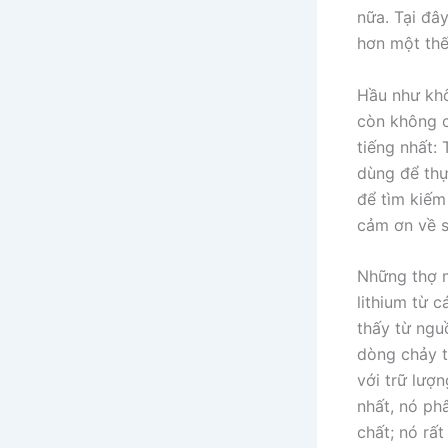
nữa. Tại đâ
hơn một thế
Hầu như khô
còn không c
tiếng nhất:
dùng để thự
để tìm kiếm
cảm ơn về s
Những thợ m
lithium từ 
thấy từ ngu
dòng chảy t
với trữ lượn
nhất, nó ph
chất; nó rấ