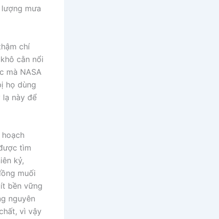
c lượng mưa
thậm chí
 khô cằn nổi
mực mà NASA
bị họ dùng
 lạ này để
u hoạch
 được tìm
iên kỷ,
đồng muối
 ít bền vững
ạng nguyên
chất, vì vậy