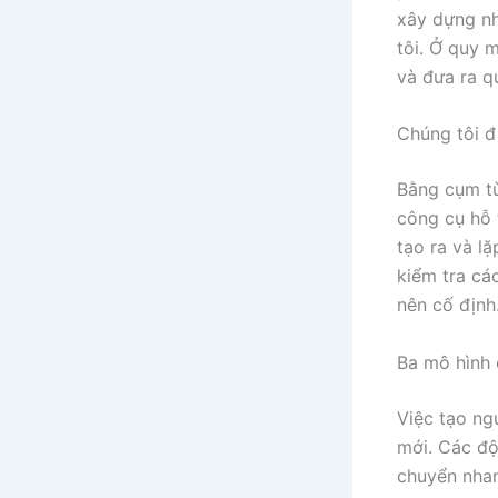
xây dựng nh
tôi. Ở quy 
và đưa ra q
Chúng tôi đ
Bằng cụm từ
công cụ hỗ 
tạo ra và l
kiểm tra cá
nên cố định
Ba mô hình 
Việc tạo ng
mới. Các độ
chuyển nha