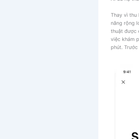
Thay vì thu
năng rộng l
thuật được 
việc khám p
phút. Trước