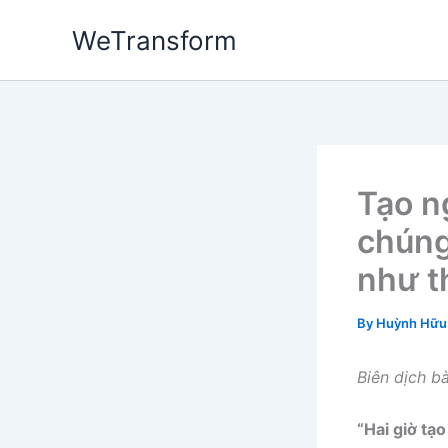
Skip
WeTransform
to
content
Tạo n
chúng
như t
By
Huỳnh Hữu
Biên dịch b
“Hai giờ tạ