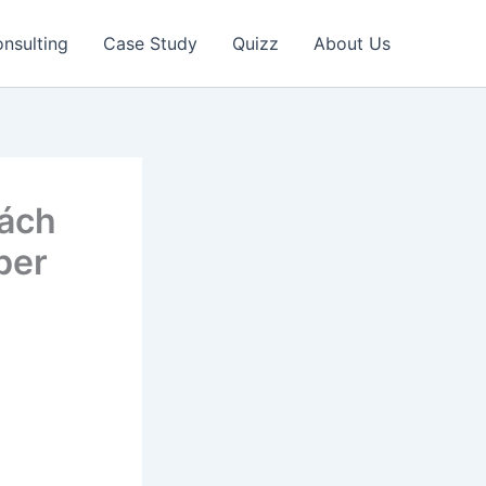
nsulting
Case Study
Quizz
About Us
cách
ber