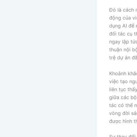
Đó là cách 
động của vi
dụng AI để
đối tác cụ 
ngay lập tứ
thuận nội b
trệ dự án đã
Khoảnh khắc
việc tạo ng
liên tục th
giữa các bộ
tác có thể 
vòng đời sả
được hình t
Sự thay đổi