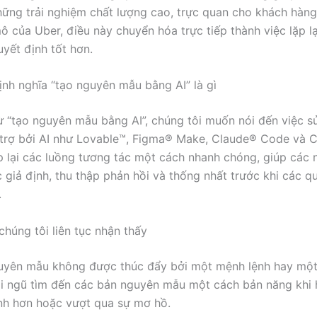
ững trải nghiệm chất lượng cao, trực quan cho khách hàn
mô của Uber, điều này chuyển hóa trực tiếp thành việc lặp l
uyết định tốt hơn.
ịnh nghĩa “tạo nguyên mẫu bằng AI” là gì
 “tạo nguyên mẫu bằng AI”, chúng tôi muốn nói đến việc s
trợ bởi AI như Lovable™, Figma® Make, Claude® Code và 
ặp lại các luồng tương tác một cách nhanh chóng, giúp các
c giả định, thu thập phản hồi và thống nhất trước khi các qu
.
chúng tôi liên tục nhận thấy
uyên mẫu không được thúc đẩy bởi một mệnh lệnh hay một 
i ngũ tìm đến các bản nguyên mẫu một cách bản năng khi 
nh hơn hoặc vượt qua sự mơ hồ.