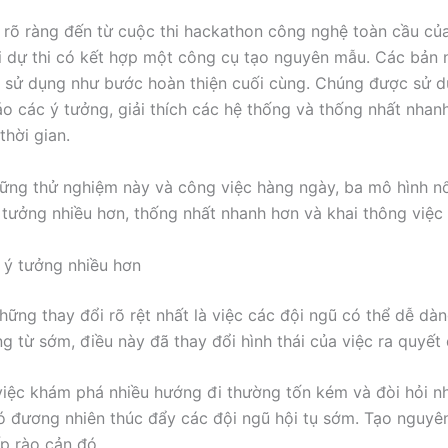
u rõ ràng đến từ cuộc thi hackathon công nghệ toàn cầu củ
 dự thi có kết hợp một công cụ tạo nguyên mẫu. Các bản
sử dụng như bước hoàn thiện cuối cùng. Chúng được sử d
áo các ý tưởng, giải thích các hệ thống và thống nhất nha
thời gian.
ững thử nghiệm này và công việc hàng ngày, ba mô hình nổi
tưởng nhiều hơn, thống nhất nhanh hơn và khai thông việc t
 ý tưởng nhiều hơn
hững thay đổi rõ rệt nhất là việc các đội ngũ có thể dễ d
ng từ sớm, điều này đã thay đổi hình thái của việc ra quyết 
việc khám phá nhiều hướng đi thường tốn kém và đòi hỏi nh
ó đương nhiên thúc đẩy các đội ngũ hội tụ sớm. Tạo nguy
ấp rào cản đó.