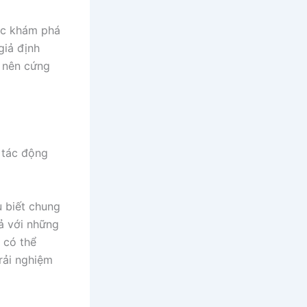
iệc khám phá
giả định
ở nên cứng
i tác động
u biết chung
cả với những
 có thể
rải nghiệm