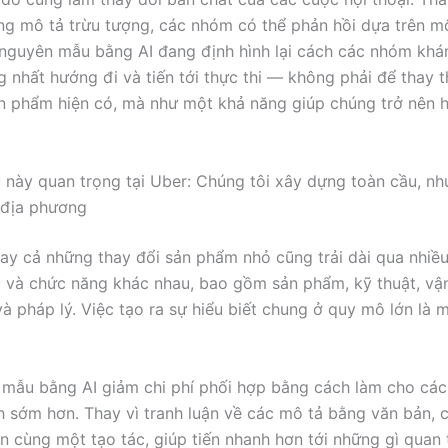
ng mô tả trừu tượng, các nhóm có thể phản hồi dựa trên mộ
 nguyên mẫu bằng AI đang định hình lại cách các nhóm kh
g nhất hướng đi và tiến tới thực thi — không phải để thay 
n phẩm hiện có, mà như một khả năng giúp chúng trở nên h
u này quan trọng tại Uber: Chúng tôi xây dựng toàn cầu, n
i địa phương
gay cả những thay đổi sản phẩm nhỏ cũng trải dài qua nhiều
 và chức năng khác nhau, bao gồm sản phẩm, kỹ thuật, vậ
và pháp lý. Việc tạo ra sự hiểu biết chung ở quy mô lớn là 
mẫu bằng AI giảm chi phí phối hợp bằng cách làm cho các
h sớm hơn. Thay vì tranh luận về các mô tả bằng văn bản,
ên cùng một tạo tác, giúp tiến nhanh hơn tới những gì quan 