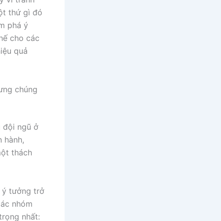
t thứ gì đó
ám phá ý
thế cho các
iệu quả
hưng chúng
 đội ngũ ở
n hành,
một thách
 ý tưởng trở
 các nhóm
trọng nhất: