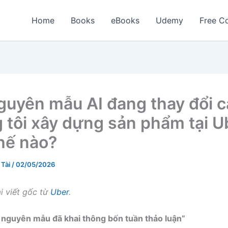
Home
Books
eBooks
Udemy
Free Co
guyên mẫu AI đang thay đổi 
 tôi xây dựng sản phẩm tại U
hế nào?
 Tài
/
02/05/2026
ài viết gốc từ
Uber
.
o nguyên mẫu đã khai thông bốn tuần thảo luận”