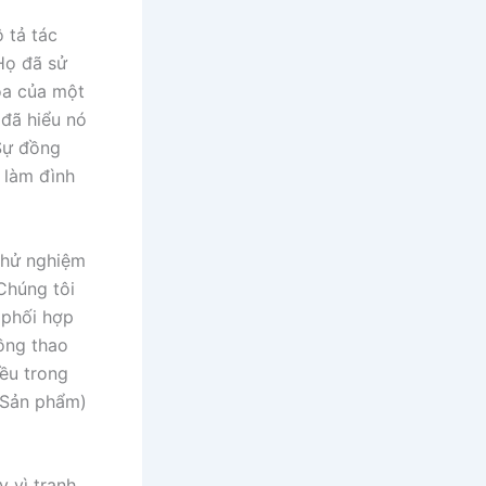
 tả tác
Họ đã sử
óa của một
 đã hiểu nó
 Sự đồng
 làm đình
thử nghiệm
Chúng tôi
 phối hợp
uồng thao
ều trong
u Sản phẩm)
y vì tranh