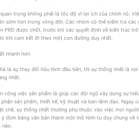
 quan trọng không phải là tốc độ vì lợi ích của chính nó. V
ên sớm hơn trong vòng đời. Các nhóm có thể kiểm tra các 
ản PRD được chốt, trước khi các quyết định về kiến trúc tr
ớc khi cam kết đi theo một con đường duy nhất.
ất nhanh hơn
á là sự thay đổi hữu hình đầu tiên, thì sự thống nhất là nơ
àng nhất.
n công việc sản phẩm là giúp các đội ngũ xây dựng sự hiể
 phận sản phẩm, thiết kế, kỹ thuật và ban lãnh đạo. Ngay 
t chẽ, sự thống nhất thường phụ thuộc vào việc mọi người
 ý định bằng văn bản thành một mô hình tư duy chung về t
 nào.