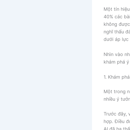
Một tín hiệ
40% các bài
không được 
nghĩ thấu đ
dưới áp lực 
Nhìn vào nh
khám phá ý 
1. Khám phá
Một trong n
nhiều ý tưở
Trước đây, 
hợp. Điều đ
AI đã hạ th