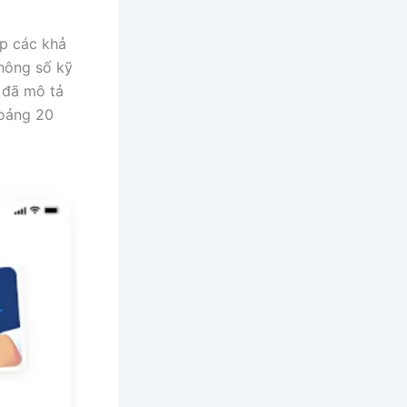
ợp các khả
thông số kỹ
 đã mô tả
hoảng 20