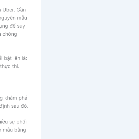
a Uber. Gần
 nguyên mẫu
ụng để suy
nh chóng
 bật lên là:
hực thi.
àng khám phá
định sau đó.
iều sự phối
ên mẫu bằng