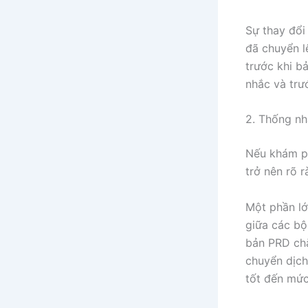
Sự thay đổi
đã chuyển l
trước khi b
nhắc và trư
2. Thống nh
Nếu khám ph
trở nên rõ r
Một phần lớ
giữa các bộ
bản PRD chặ
chuyển dịch
tốt đến mức