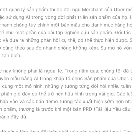
một quản lý sản phẩm thuộc đội ngũ Merchant của Uber mô
ệc sử dụng AI trong vòng đời phát triển sản phẩm của họ. 
 nhanh chóng tùy chỉnh một bản mẫu cho danh mục hàng h
thể như một phần của bài tập nghiên cứu sản phẩm. Đối tác
c và đưa ra những phản hồi cụ thể, có thể thực hiện được.
ộ cũng theo sau đó nhanh chóng không kém. Sự mơ hồ vốn
 tan biến.
 này không phải là ngoại lệ. Trong năm qua, chúng tôi đã 
uyên mẫu bằng AI trong khắp tổ chức Sản phẩm của Uber. 
ấy cùng một mô hình: những ý tưởng từng đòi hỏi nhiều tuần
 phận giờ đây có thể trở nên hữu hình trong vài giờ. Các l
nhấp vào và các bản demo tương tác xuất hiện sớm hơn nhi
n phẩm, thường là trước khi một bản PRD (Tài liệu Yêu cầ
hành đầy đủ.
 đó cũng làm thay đổi bản chất của các cuộc hội thoại. Tha