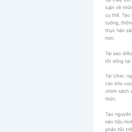
luận về nhữ
cụ thể. Tạo
tưởng, thốn
thực hàn sả
hơn.
Tại sao điề
tôi sống tạ
Tại Uber, n
các khu vực
chính sách 
thức.
Tạo nguyên 
nên hữu hìn
phản hồi tr