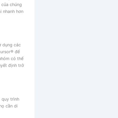
g của chúng
ại nhanh hơn
ử dụng các
Cursor® để
 nhóm có thể
yết định trở
quy trình
họ cần di