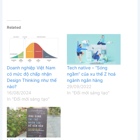
Related
Doanh nghiệp Việt Nam
Tech native – “Sóng
có mức độ chấp nhận
ngầm” của xu thế Z hoá
Design Thinking như thế
ngành ngân hàng
nào?
29/09/2022
16/08/2024
In "Đổi mới sáng tạo"
In "Đổi mới sáng tạo"