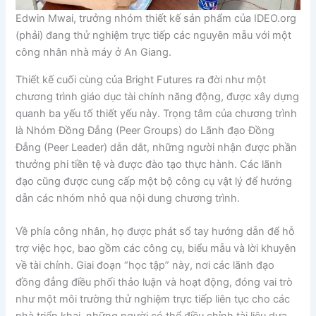
Edwin Mwai, trưởng nhóm thiết kế sản phẩm của IDEO.org
(phải) đang thử nghiệm trực tiếp các nguyên mẫu với một
công nhân nhà máy ở An Giang.
Thiết kế cuối cùng của Bright Futures ra đời như một
chương trình giáo dục tài chính năng động, được xây dựng
quanh ba yếu tố thiết yếu này. Trọng tâm của chương trình
là Nhóm Đồng Đẳng (Peer Groups) do Lãnh đạo Đồng
Đẳng (Peer Leader) dẫn dắt, những người nhận được phần
thưởng phi tiền tệ và được đào tạo thực hành. Các lãnh
đạo cũng được cung cấp một bộ công cụ vật lý để hướng
dẫn các nhóm nhỏ qua nội dung chương trình.
Về phía công nhân, họ được phát sổ tay hướng dẫn để hỗ
trợ việc học, bao gồm các công cụ, biểu mẫu và lời khuyên
về tài chính. Giai đoạn “học tập” này, nơi các lãnh đạo
đồng đẳng điều phối thảo luận và hoạt động, đóng vai trò
như một môi trường thử nghiệm trực tiếp liên tục cho các
nhà triển khai, những người có thể điều chỉnh tài liệu dựa