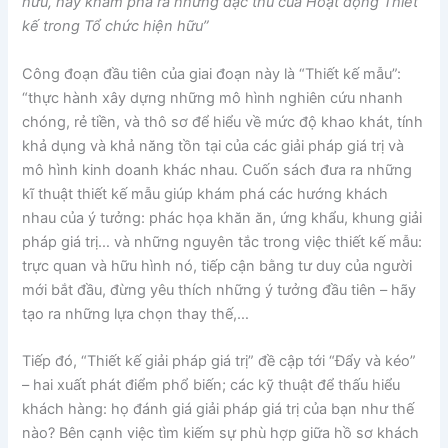
hữu, hãy khám phá ra những đặc thù của Hoạt động Thiết
kế trong Tổ chức hiện hữu”
Công đoạn đầu tiên của giai đoạn này là “Thiết kế mẫu”:
“thực hành xây dựng những mô hình nghiên cứu nhanh
chóng, rẻ tiền, và thô sơ để hiểu về mức độ khao khát, tính
khả dụng và khả năng tồn tại của các giải pháp giá trị và
mô hình kinh doanh khác nhau. Cuốn sách đưa ra những
kĩ thuật thiết kế mẫu giúp khám phá các hướng khách
nhau của ý tưởng: phác họa khăn ăn, ứng khẩu, khung giải
pháp giá trị… và những nguyên tắc trong việc thiết kế mẫu:
trực quan và hữu hình nó, tiếp cận bằng tư duy của người
mới bắt đầu, đừng yêu thích những ý tưởng đầu tiên – hãy
tạo ra những lựa chọn thay thế,…
Tiếp đó, “Thiết kế giải pháp giá trị” đề cập tới “Đẩy và kéo”
– hai xuất phát điểm phổ biến; các kỹ thuật để thấu hiểu
khách hàng: họ đánh giá giải pháp giá trị của bạn như thế
nào? Bên cạnh việc tìm kiếm sự phù hợp giữa hồ sơ khách