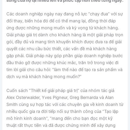
sống của họ lại nhiều lên và phức tạp hơn theo từng ngày.
Các doanh nghiệp ngày nay đang nỗ lực “chạy đua” với sự
đổi thay, biến hóa đó để có thể mang lại, đồng thời đáp
ứng được những mong muốn và kỳ vọng từ khách hàng.
Giải pháp giá trị dành cho khách hàng là một giải pháp trọn
gói, đầy đủ và mang tính khuyến khích được đưa ra để giải
quyết các nhu cầu bức thiết, các vấn đề mà khách hàng
gặp phải. Giải pháp này góp phần giúp doanh nghiệp bước
đầu tháo gỡ được những khúc mắc, trăn trở trong việc đi
tìm lời giải cho câu hỏi: “làm thế nào để tạo ra sản phẩm và
dịch vụ mà khách hàng mong muốn?”
Cuốn sách “Thiết kế giải pháp giá trị” của nhóm tác giả
Alex Osterwalder, Yves Pigneur, Greg Bernarda và Alan
Smith cùng sự hợp tác với các chuyên gia về kinh doanh từ
nhiều quốc gia ra đời tiếp nối sự thành công của “Tạo lập
mô hình kinh doanh”, “mang đến cho bạn đọc một kỹ
thuật rất thực tiễn và đã được chứng minh để xây dựng