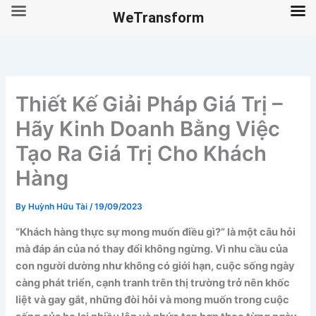
WeTransform
Skip
to
content
Thiết Kế Giải Pháp Giá Trị –
Hãy Kinh Doanh Bằng Việc
Tạo Ra Giá Trị Cho Khách
Hàng
By
Huỳnh Hữu Tài
/
19/09/2023
“Khách hàng thực sự mong muốn điều gì?” là một câu hỏi
mà đáp án của nó thay đổi không ngừng. Vì nhu cầu của
con người dường như không có giới hạn, cuộc sống ngày
càng phát triển, cạnh tranh trên thị trường trở nên khốc
liệt và gay gắt, những đòi hỏi và mong muốn trong cuộc