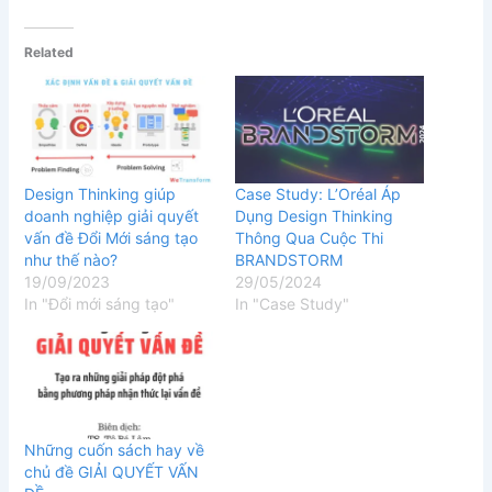
Related
Design Thinking giúp
Case Study: L’Oréal Áp
doanh nghiệp giải quyết
Dụng Design Thinking
vấn đề Đổi Mới sáng tạo
Thông Qua Cuộc Thi
như thế nào?
BRANDSTORM
19/09/2023
29/05/2024
In "Đổi mới sáng tạo"
In "Case Study"
Những cuốn sách hay về
chủ đề GIẢI QUYẾT VẤN