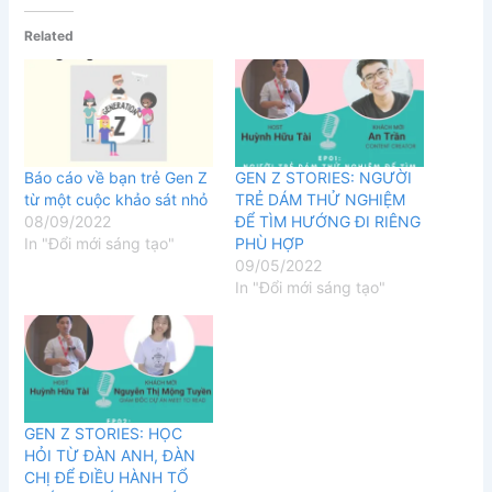
Related
Báo cáo về bạn trẻ Gen Z
GEN Z STORIES: NGƯỜI
từ một cuộc khảo sát nhỏ
TRẺ DÁM THỬ NGHIỆM
08/09/2022
ĐỂ TÌM HƯỚNG ĐI RIÊNG
In "Đổi mới sáng tạo"
PHÙ HỢP
09/05/2022
In "Đổi mới sáng tạo"
GEN Z STORIES: HỌC
HỎI TỪ ĐÀN ANH, ĐÀN
CHỊ ĐỂ ĐIỀU HÀNH TỔ