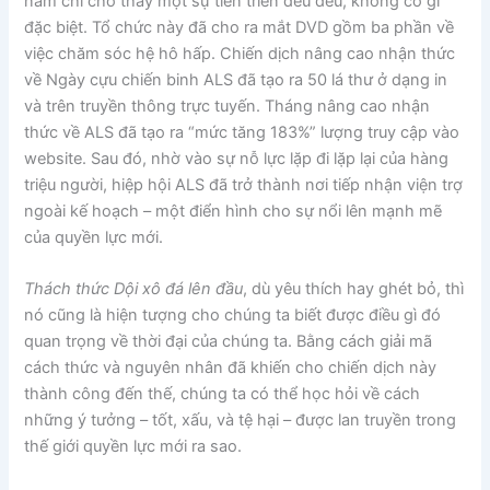
năm chỉ cho thấy một sự tiến triển đều đều, không có gì
đặc biệt. Tổ chức này đã cho ra mắt DVD gồm ba phần về
việc chăm sóc hệ hô hấp. Chiến dịch nâng cao nhận thức
về Ngày cựu chiến binh ALS đã tạo ra 50 lá thư ở dạng in
và trên truyền thông trực tuyến. Tháng nâng cao nhận
thức về ALS đã tạo ra “mức tăng 183%” lượng truy cập vào
website. Sau đó, nhờ vào sự nỗ lực lặp đi lặp lại của hàng
triệu người, hiệp hội ALS đã trở thành nơi tiếp nhận viện trợ
ngoài kế hoạch – một điển hình cho sự nổi lên mạnh mẽ
của quyền lực mới.
Thách thức
Dội xô đá lên đầu
, dù yêu thích hay ghét bỏ, thì
nó cũng là hiện tượng cho chúng ta biết được điều gì đó
quan trọng về thời đại của chúng ta. Bằng cách giải mã
cách thức và nguyên nhân đã khiến cho chiến dịch này
thành công đến thế, chúng ta có thể học hỏi về cách
những ý tưởng – tốt, xấu, và tệ hại – được lan truyền trong
thế giới quyền lực mới ra sao.