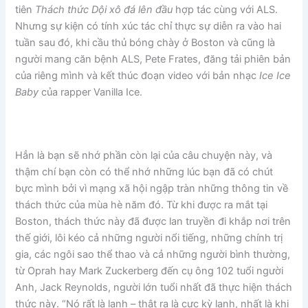
tiên
Thách thức Dội xô đá lên đầu
hợp tác cùng với ALS.
Nhưng sự kiện có tính xúc tác chỉ thực sự diễn ra vào hai
tuần sau đó, khi cầu thủ bóng chày ở Boston và cũng là
người mang căn bệnh ALS, Pete Frates, đăng tải phiên bản
của riêng mình và kết thúc đoạn video với bản nhạc
Ice Ice
Baby
của rapper Vanilla Ice.
Hẳn là bạn sẽ nhớ phần còn lại của câu chuyện này, và
thậm chí bạn còn có thể nhớ những lúc bạn đã có chút
bực mình bởi vì mạng xã hội ngập tràn những thông tin về
thách thức của mùa hè năm đó. Từ khi được ra mắt tại
Boston, thách thức này đã được lan truyền đi khắp nơi trên
thế giới, lôi kéo cả những người nổi tiếng, những chính trị
gia, các ngôi sao thể thao và cả những người bình thường,
từ Oprah hay Mark Zuckerberg đến cụ ông 102 tuổi người
Anh, Jack Reynolds, người lớn tuổi nhất đã thực hiện thách
thức này. “Nó rất là lạnh – thật ra là cực kỳ lạnh, nhất là khi