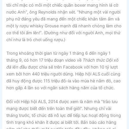
tôi chỉ mặc có mỗi một chiếc quần boxer mang hình lá cờ
nước Anh”, ông Reynolds nhận xét. “Nhưng một vài người
phụ nữ đáng yêu đã mang đến một chiếc khăn tắm ấm và
một ly rượu whisky Grouse mạnh đã nhanh chóng làm cho
cơ thể tôi ấm lên!”. (Dường như đối với người Anh, mọi thứ
chỉ như là trò chơi uống rượu.)
Trong khoảng thời gian từ ngày 1 tháng 6 đến ngày 1
tháng 9, có hơn 17 triệu đoạn video về
Thách thức Dội xô
đá lên đầu
được chia sẻ trên Facebook với hơn 10 tỷ lượt
xem bởi hơn 440 triệu người dùng. Hiệp hội ALS cuối cùng
đã huy động được 115 triệu đô-la vào mùa hè năm đó, cao
hơn gấp 4 lần so với ngân sách hàng năm của tổ chức.
Đối với Hiệp hội ALS, 2014 được xem là năm mà “trào lưu
mạng được biết đến trên toàn thế giới”. Nhưng chỉ vài
tháng trước, tổ chức đã nỗ lực để tiếp tục hoạt động trong
tình trạng khó khăn ít được ai biết tới. Bản báo cáo hàng