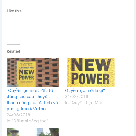
Like this:
Related
“Quyền lực mới”: Yếu tố
Quyền lực mới là gì?
đứng sau câu chuyện
31/03/2019
thành công của Airbnb và
In "Quyền Lực Mới"
phong trào #MeToo
24/03/2019
In "Đổi mới sáng tạo"