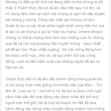
Nhưng có điều gì đó mới mẻ đang diễn ra mà chúng ta đã
thấy ở
Thách thức Dội xô đá lên đầu
trên quy mô lớn, và
nó đang định hình lại cách mà chúng ra nghĩ về việc truyền
bá những ý tưởng. Công việc hiện giờ không chỉ đơn
thuần là tạo ra các đoạn phim ngắn phát sóng trên tivi, mà
là tạo ra cái chúng ra gọi là “trào lưu mạng” (meme drops) –
chúng có thể là những hình ảnh hay những cụm từ, thông
qua tất cả các loại phương tiện truyền thông – được thiết
kế để lan tỏa “theo chiều ngang”, trở nên sống động hơn
khi được phối hợp, chia sẻ, và tùy chỉnh bởi các cộng
đồng, vượt xa tầm kiểm soát của những người đã tạo ra
trào lưu đó.
Thách thức Dội xô đá lên đầu
thành công không phải bởi
vì nội dung hoàn hảo giống như khẩu hiệu của Nike – “Cứ
làm đi” (Just do it) – mà bởi vì nó đã tạo ra được một
ngữ
cảnh
hấp dẫn để hoạt động này được nhân lên bởi mọi
người trên thế giới. Nó là một kế hoạch chi tiết để đưa
hành động vào dòng chảy chuyển động nhanh của những