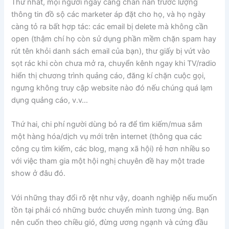
Thứ nhất, mọi người ngày càng chán nản trước lượng
thông tin đồ sộ các marketer áp đặt cho họ, và họ ngày
càng tỏ ra bất hợp tác: các email bị delete mà không cần
open (thậm chí họ còn sử dụng phần mềm chặn spam hay
rút tên khỏi danh sách email của bạn), thư giấy bị vứt vào
sọt rác khi còn chưa mở ra, chuyển kênh ngay khi TV/radio
hiển thị chương trình quảng cáo, đăng kí chặn cuộc gọi,
ngưng không truy cập website nào đó nếu chúng quá lạm
dụng quảng cáo, v.v…
Thứ hai, chi phí người dùng bỏ ra để tìm kiếm/mua sắm
một hàng hóa/dịch vụ mới trên internet (thông qua các
công cụ tìm kiếm, các blog, mạng xã hội) rẻ hơn nhiều so
với việc tham gia một hội nghị chuyên đề hay một trade
show ở đâu đó.
Với những thay đổi rõ rệt như vậy, doanh nghiệp nếu muốn
tồn tại phải có những bước chuyển mình tương ứng. Bạn
nên cuốn theo chiều gió, đừng ương ngạnh và cứng đầu