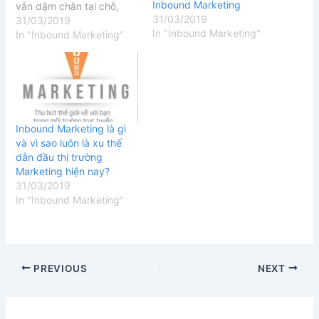
Inbound Marketing
vẫn dậm chân tại chỗ,
31/03/2019
hay đối tượng khách
31/03/2019
In "Inbound Marketing"
hàng của bạn quá khó để
In "Inbound Marketing"
tiếp cận và thuyết phục ?
Hãy thay đổi, từ bỏ cách
làm cũ và…
Inbound Marketing là gì
và vì sao luôn là xu thế
dẫn đầu thị trường
Marketing hiện nay?
31/03/2019
In "Inbound Marketing"
PREVIOUS
NEXT