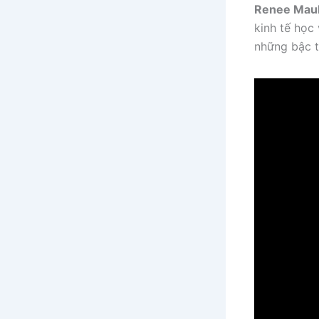
Renee Mau
kinh tế học
những bậc t