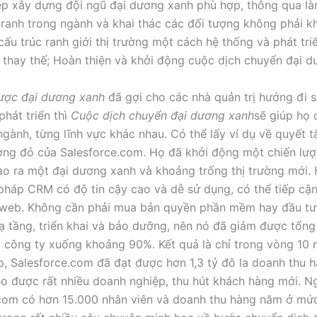
p xây dựng đội ngũ đại dương xanh phù hợp, thông qua là
tranh trong ngành và khai thác các đối tượng không phải k
cấu trúc ranh giới thị trường một cách hệ thống và phát tri
thay thế; Hoàn thiện và khởi động cuộc dịch chuyển đại d
lược đại dương xanh
đã gợi cho các nhà quản trị hướng đi s
phát triển thì
Cuộc dịch chuyển đại dương xanh
sẽ giúp họ 
ngành, từng lĩnh vực khác nhau. Có thể lấy ví dụ về quyết 
ơng đỏ của Salesforce.com. Họ đã khởi động một chiến lược
ạo ra một đại dương xanh và khoảng trống thị trường mới.
 pháp CRM có độ tin cậy cao và dễ sử dụng, có thể tiếp cậ
web. Không cần phải mua bản quyền phần mềm hay đầu tư 
ạ tầng, triển khai và bảo dưỡng, nên nó đã giảm được tổng 
 công ty xuống khoảng 90%. Kết quả là chỉ trong vòng 10 
ập, Salesforce.com đã đạt được hơn 1,3 tỷ đô la doanh thu 
éo được rất nhiều doanh nghiệp, thu hút khách hàng mới. N
com có hơn 15.000 nhân viên và doanh thu hàng năm ở mức 