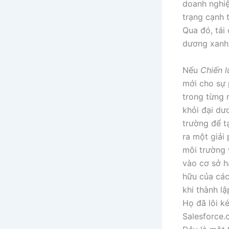
doanh nghiệ
trạng cạnh 
Qua đó, tái 
dương xanh 
Nếu
Chiến 
mới cho sự 
trong từng 
khỏi đại dư
trường để t
ra một giải
môi trường 
vào cơ sở h
hữu của các
khi thành l
Họ đã lôi k
Salesforce.