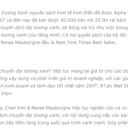
i Dương Xanh
(quyển sách kinh tế kinh điển đã được Alpha
7 và đến nay đã bán được 40.000 bản với 20 lần tái bản)
huyển dịch đại dương xanh
, sẽ đóng vai trò như một Goo
 dương xanh của riêng mình. Cả hai quyển sách của bộ đôi 
Renee Mauborgne đều là New York Times Best Seller.
chuyển đại dương xanh” tiếp tục mang lại giá trị cho các 
ờng xây dựng và phát triển giá trị doanh nghiệp, với các gi
ch kinh doanh và lãnh đạo tốt nhất năm 2017”, #1 do Wall S
 chọn.
y, Chan Kim & Renee Mauborgne tiếp tục nghiên cứu và ra
ịch chuyển đại dương xanh
, với nội dung cung cấp các bài
m bẫy tiềm tàng trong suốt quá trình cạnh tranh. Góp phầ