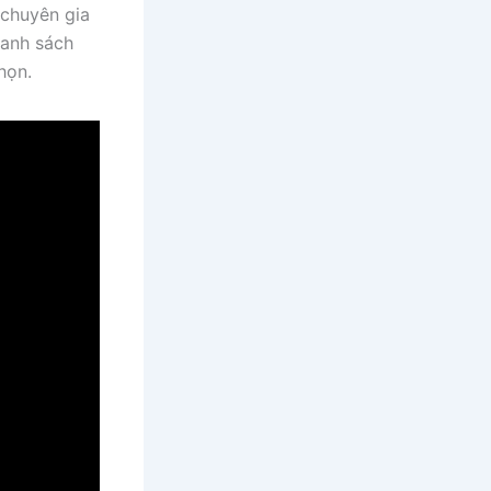
 chuyên gia
danh sách
họn.