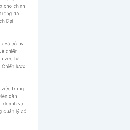
ấp cho chính
 trọng đã
ch Đại
ầu và có uy
về chiến
nh vực tư
m Chiến lược
 việc trong
Diễn đàn
nh doanh và
g quản lý có