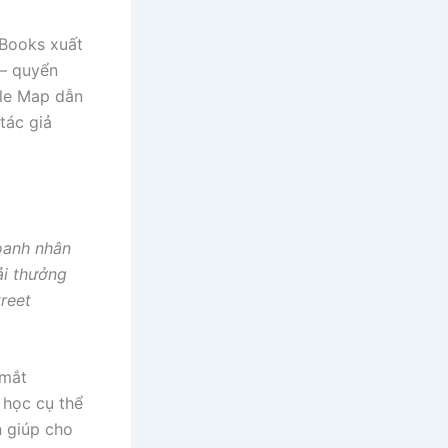
 Books xuất
 – quyển
gle Map dẫn
tác giả
doanh nhân
ải thưởng
treet
 mắt
 học cụ thể
n giúp cho