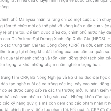
trong rất nhiều câu chuyện minh họa về bước chuyển dịch 
công.
hính phủ Malaysia nhận ra rằng chỉ có một cuộc dịch chuy
ng tâm tổ chức mới có thể phá vỡ vòng luẩn quẩn của việc 
tỷ lệ phạm tội. Để làm được điều đó, chính phủ nước này đã
p cao Chiến lược Đại Dương Xanh cấp Quốc Gia (NBOS). H
ập các trung tâm Cải tạo Cộng đồng (CRP) ra đời, danh cho
iêm trọng tại những khu đất trống của các căn cứ quân sự.
oán quá tải nhanh chóng và tốn kém, đồng thời tách biệt c
iêm trọng ra khỏi những phạm nhân nghiêm trọng hơn.
 trung tâm CRP, Bộ Nông Nghiệp và Bộ Giáo dục Đại học 
đào tạo nghề nuôi cá và trồng các loại cây cao sản, đồng 
 đó sẽ được cung cấp ra các thị trường mở. Tù nhân kiếm v
hờ bán các sản phẩm mà họ sản xuất. Những khóa đào tạo
p các kỹ năng quý giá mà còn đem cho các phạm nhân ít n
p tài chính thay vì tiếp tục phạm tội. Kết quả là, CRP đã đem