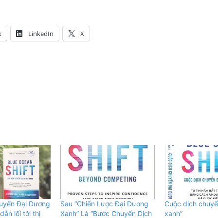
k
LinkedIn
X
uyển Đại Dương
Sau “Chiến Lược Đại Dương
Cuộc dịch chuyê
ẫn lối tới thị
Xanh” Là “Bước Chuyển Dịch
xanh”