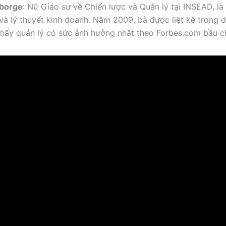
borge
: Nữ Giáo sư về Chiến lược và Quản lý tại INSEAD, là
 và lý thuyết kinh doanh. Năm 2009, bà được liệt kê trong 
hấy quản lý có sức ảnh hưởng nhất theo Forbes.com bầu c