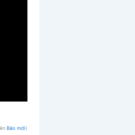
rên
Báo mới
)