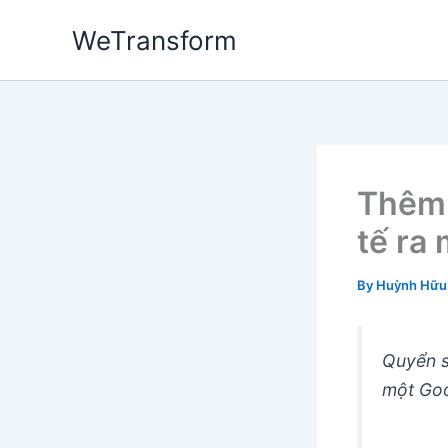
Skip
WeTransform
to
content
Thêm 
tế ra
By
Huỳnh Hữu
Quyển s
một Goo