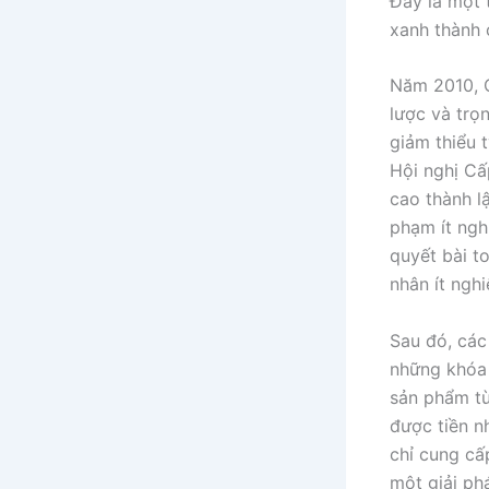
Đây là một 
xanh thành 
Năm 2010, C
lược và trọ
giảm thiểu 
Hội nghị Cấ
cao thành l
phạm ít ngh
quyết bài t
nhân ít ngh
Sau đó, các
những khóa 
sản phẩm từ
được tiền n
chỉ cung cấ
một giải phá