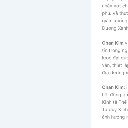
nhảy vọt ch
phủ. Và thực
giảm xuống 
Dương Xanh 
Chan Kim
v
tín trong n
lược đại dươ
vấn, thiết 
địa dương x
Chan Kim
:
hội đồng qu
Kinh tế Thế
Tư duy Kinh
ảnh hưởng n