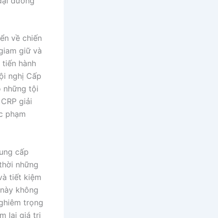
đại dương
ển về chiến
giam giữ và
 tiến hành
ội nghị Cấp
 những tội
 CRP giải
ác phạm
cung cấp
thời những
à tiết kiệm
 này không
ghiêm trọng
 lại giá trị