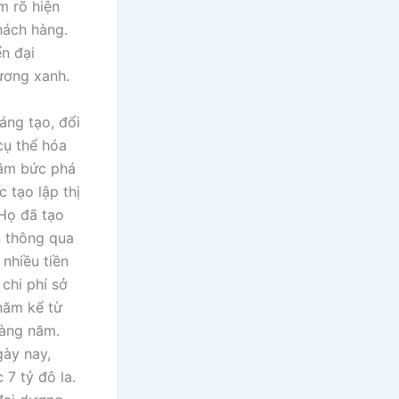
m rõ hiện
hách hàng.
ển đại
ương xanh.
áng tạo, đổi
cụ thể hóa
tâm bức phá
 tạo lập thị
 Họ đã tạo
n thông qua
nhiều tiền
chi phí sở
năm kể từ
hàng năm.
gày nay,
7 tỷ đô la.