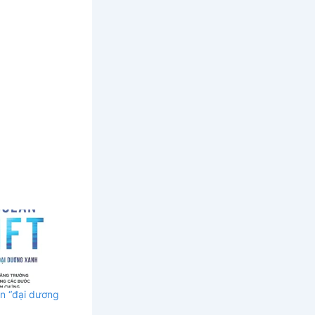
̉n “đại dương