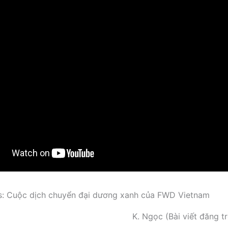
s: Cuộc dịch chuyển đại dương xanh của FWD Vietnam
K. Ngọc (Bài viết đăng t