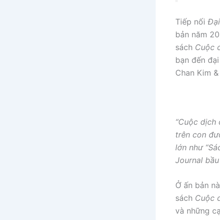
Tiếp nối
Đạ
bản năm 200
sách
Cuộc c
bạn đến đại
Chan Kim & 
“Cuộc dịch 
trên con đư
lớn như “Sá
Journal bầu
Ở ấn bản nà
sách
Cuộc d
và những cạ