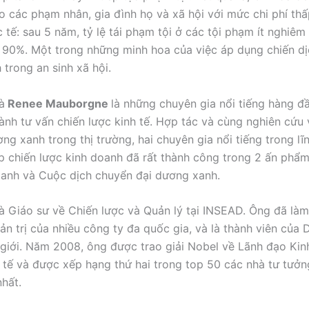
o các phạm nhân, gia đình họ và xã hội với mức chi phí th
 tế: sau 5 năm, tỷ lệ tái phạm tội ở các tội phạm ít nghiêm
90%. Một trong những minh hoa của việc áp dụng chiến dị
trong an sinh xã hội.
à
Renee Mauborgne
là những chuyên gia nổi tiếng hàng đ
gành tư vấn chiến lược kinh tế. Hợp tác và cùng nghiên cứu 
ng xanh trong thị trường, hai chuyên gia nổi tiếng trong lĩ
lập chiến lược kinh doanh đã rất thành công trong 2 ấn phẩ
anh và Cuộc dịch chuyển đại dương xanh.
 là Giáo sư về Chiến lược và Quản lý tại INSEAD. Ông đã làm
ản trị của nhiều công ty đa quốc gia, và là thành viên của 
 giới. Năm 2008, ông được trao giải Nobel về Lãnh đạo Ki
 tế và được xếp hạng thứ hai trong top 50 các nhà tư tưởn
hất.