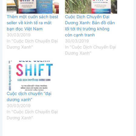
Thêm một cuốn sách best
Cuộc Dịch Chuyển Đại
seller về kinh tế ra mắt
Dương Xanh: Bản đồ dẫn
bạn đọc Việt Nam
lối tới thị trường không
30/03/2019
còn cạnh tranh
In "Cuộc Dịch Chuyển Đại
30/03/2019
Dương Xanh"
In "Cuộc Dịch Chuyển Đại
Dương Xanh"
Cuộc dịch chuyển “đại
dương xanh”
30/03/2019
In "Cuộc Dịch Chuyển Đại
Dương Xanh"