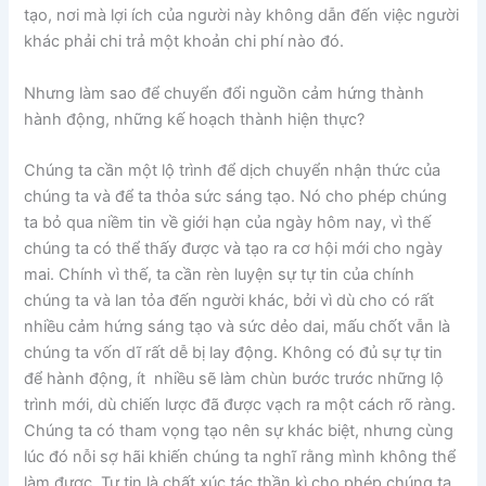
tạo, nơi mà lợi ích của người này không dẫn đến việc người
khác phải chi trả một khoản chi phí nào đó.
Nhưng làm sao để chuyển đổi nguồn cảm hứng thành
hành động, những kế hoạch thành hiện thực?
Chúng ta cần một lộ trình để dịch chuyển nhận thức của
chúng ta và để ta thỏa sức sáng tạo. Nó cho phép chúng
ta bỏ qua niềm tin về giới hạn của ngày hôm nay, vì thế
chúng ta có thể thấy được và tạo ra cơ hội mới cho ngày
mai. Chính vì thế, ta cần rèn luyện sự tự tin của chính
chúng ta và lan tỏa đến người khác, bởi vì dù cho có rất
nhiều cảm hứng sáng tạo và sức dẻo dai, mấu chốt vẫn là
chúng ta vốn dĩ rất dễ bị lay động. Không có đủ sự tự tin
để hành động, ít nhiều sẽ làm chùn bước trước những lộ
trình mới, dù chiến lược đã được vạch ra một cách rõ ràng.
Chúng ta có tham vọng tạo nên sự khác biệt, nhưng cùng
lúc đó nỗi sợ hãi khiến chúng ta nghĩ rằng mình không thể
làm được. Tự tin là chất xúc tác thần kì cho phép chúng ta