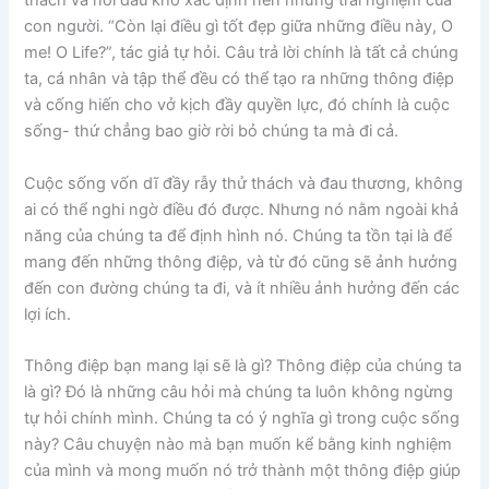
thách và nỗi đau khổ xác định nên những trải nghiệm của
con người. “Còn lại điều gì tốt đẹp giữa những điều này, O
me! O Life?”, tác giả tự hỏi. Câu trả lời chính là tất cả chúng
ta, cá nhân và tập thể đều có thể tạo ra những thông điệp
và cống hiến cho vở kịch đầy quyền lực, đó chính là cuộc
sống- thứ chẳng bao giờ rời bỏ chúng ta mà đi cả.
Cuộc sống vốn dĩ đầy rẫy thử thách và đau thương, không
ai có thể nghi ngờ điều đó được. Nhưng nó nằm ngoài khả
năng của chúng ta để định hình nó. Chúng ta tồn tại là để
mang đến những thông điệp, và từ đó cũng sẽ ảnh hưởng
đến con đường chúng ta đi, và ít nhiều ảnh hưởng đến các
lợi ích.
Thông điệp bạn mang lại sẽ là gì? Thông điệp của chúng ta
là gì? Đó là những câu hỏi mà chúng ta luôn không ngừng
tự hỏi chính mình. Chúng ta có ý nghĩa gì trong cuộc sống
này? Câu chuyện nào mà bạn muốn kể bằng kinh nghiệm
của mình và mong muốn nó trở thành một thông điệp giúp