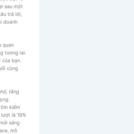
ại sau một
u trả lời,
ại doanh
u quan
g tương lai.
i của bạn.
cuối cùng
nhỏ, tăng
vọng
.
 tìm kiếm
 lượt là 19%
 mới sáng
lace, mô