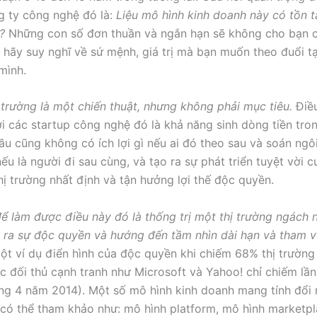
g ty công nghệ đó là:
Liệu mô hình kinh doanh này có tồn t
?
Những con số đơn thuần và ngắn hạn sẽ không cho bạn câ
 hãy suy nghĩ về sứ mệnh, giá trị mà bạn muốn theo đuổi t
mình.
 trường là một chiến thuật, nhưng không phải mục tiêu.
Điề
ới các startup công nghệ đó là khả năng sinh dòng tiền tron
ầu cũng không có ích lợi gì nếu ai đó theo sau và soán ngô
ếu là người đi sau cùng, và tạo ra sự phát triển tuyệt vời 
hị trường nhất định và tận hưởng lợi thế độc quyền.
ể làm được điều này đó là thống trị một thị trường ngách 
 ra sự độc quyền và hướng đến tầm nhìn dài hạn và tham 
ột ví dụ điển hình của độc quyền khi chiếm 68% thị trường
ác đối thủ cạnh tranh như Microsoft và Yahoo! chỉ chiếm lần
ng 4 năm 2014). Một số mô hình kinh doanh mang tính đổi
có thể tham khảo như: mô hình platform, mô hình marketp