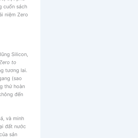
ng cuốn sách
ái niệm Zero
ũng Silicon,
Zero to
g tương lai.
gang (sao
ng thứ hoàn
 không đến
oá, và minh
ại đất nước
 của sản