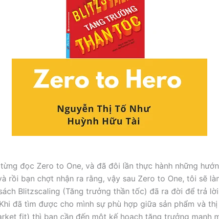
từng đọc Zero to One, và đã đôi lần thực hành những hướ
à rồi bạn chợt nhận ra rằng, vậy sau Zero to One, tôi sẽ là
ách Blitzscaling (Tăng trưởng thần tốc) đã ra đời để trả lờ
 Khi đã tìm được cho mình sự phù hợp giữa sản phẩm và thị
rket fit) thì bạn cần đến một kế hoạch tăng trưởng mạnh 