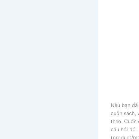
Nếu bạn đã 
cuốn sách, v
theo. Cuốn s
câu hỏi đó.
(product/ma