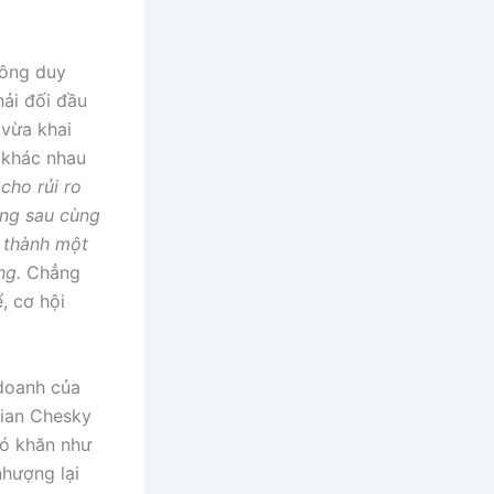
công duy
hải đối đầu
 vừa khai
 khác nhau
cho rủi ro
ng sau cùng
ở thành một
ng.
Chẳng
, cơ hội
 doanh của
rian Chesky
hó khăn như
nhượng lại