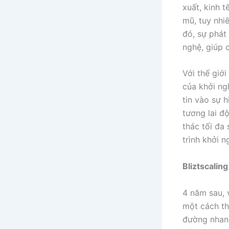
xuất, kinh 
mũ, tuy nhi
đó, sự phát
nghệ, giúp 
Với thế giớ
của khởi ng
tin vào sự 
tương lai đ
thác tối đa
trình khởi 
Bliztscalin
4 năm sau, 
một cách th
đường nhan