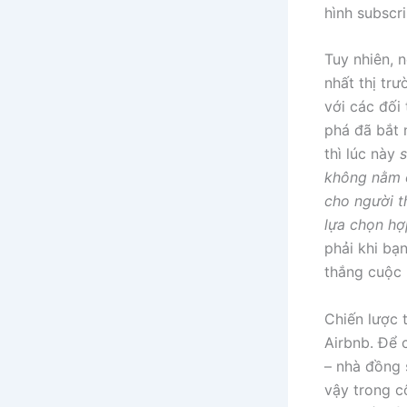
hình subscr
Tuy nhiên, 
nhất thị tr
với các đối
phá đã bắt 
thì lúc này
s
không nằm ở
cho người t
lựa chọn hợp
phải khi bạ
thắng cuộc 
Chiến lược 
Airbnb. Để 
– nhà đồng 
vậy trong c