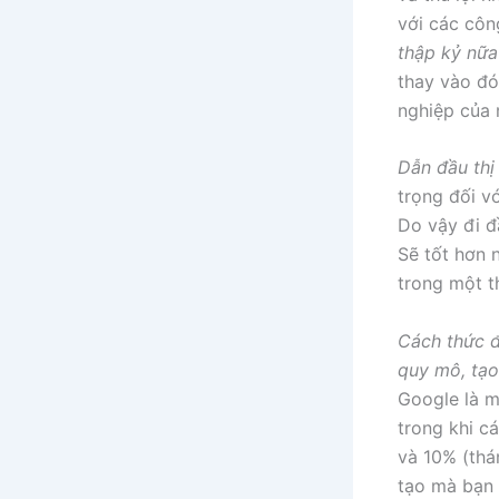
với các côn
thập kỷ nữa
thay vào đó
nghiệp của 
Dẫn đầu thị
trọng đối v
Do vậy đi đ
Sẽ tốt hơn n
trong một t
Cách thức đ
quy mô, tạo
Google là m
trong khi c
và 10% (thá
tạo mà bạn 