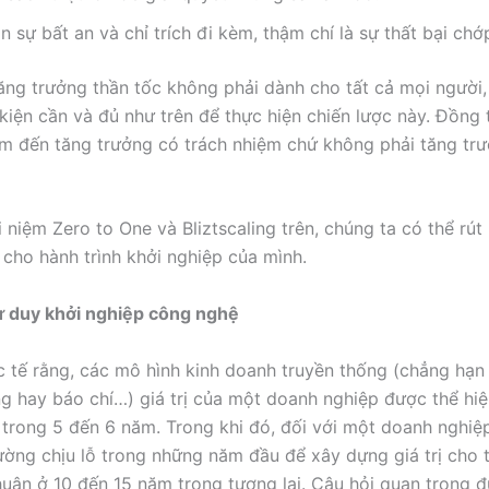
 sự bất an và chỉ trích đi kèm, thậm chí là sự thất bại ch
tăng trưởng thần tốc không phải dành cho tất cả mọi người,
 kiện cần và đủ như trên để thực hiện chiến lược này. Đồng 
m đến tăng trưởng có trách nhiệm chứ không phải tăng tr
 niệm Zero to One và Bliztscaling trên, chúng ta có thể rút
 cho hành trình khởi nghiệp của mình.
ư duy khởi nghiệp công nghệ
 tế rằng, các mô hình kinh doanh truyền thống (chẳng hạn 
g hay báo chí…) giá trị của một doanh nghiệp được thể hi
ại trong 5 đến 6 năm. Trong khi đó, đối với một doanh nghi
ường chịu lỗ trong những năm đầu để xây dựng giá trị cho t
nhuận ở 10 đến 15 năm trong tương lai. Câu hỏi quan trọng đ