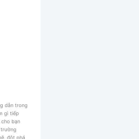
ng dẫn trong
m gì tiếp
i cho bạn
 trường
mẽ, đột phá