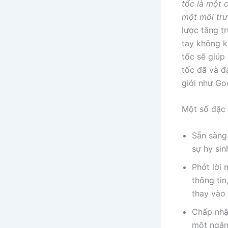
tốc là một c
một môi tr
lược tăng t
tay không k
tốc sẽ giúp
tốc đã và đ
giới như Go
Một số đặc 
Sẵn sàng 
sự hy sin
Phớt lời
thông tin
thay vào 
Chấp nhận
một ngân 