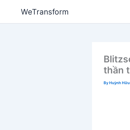
Skip
WeTransform
to
content
Blitz
thần 
By
Huỳnh Hữu