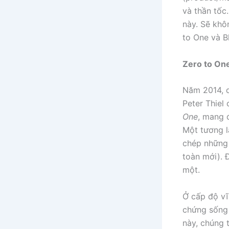
và thần tốc
này. Sẽ khô
to One và Bl
Zero to One
Năm 2014, d
Peter Thiel
One
, mang 
Một tương l
chép những 
toàn mới). 
một.
Ở cấp độ vĩ
chứng sống 
này, chúng 