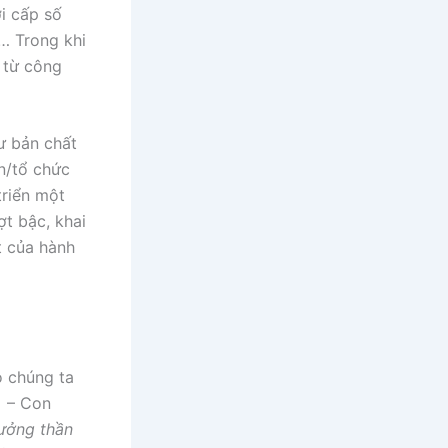
ới cấp số
h… Trong khi
 từ công
ư bản chất
n/tổ chức
triển một
ợt bậc, khai
t của hành
o chúng ta
g – Con
ưởng thần