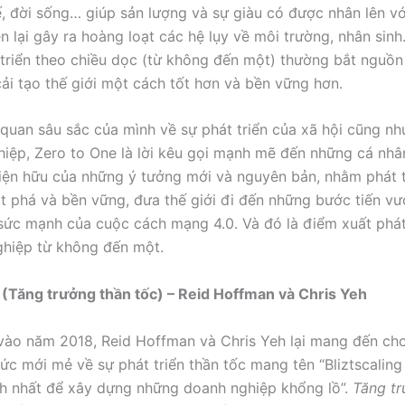
tế, đời sống… giúp sản lượng và sự giàu có được nhân lên v
ên lại gây ra hoàng loạt các hệ lụy về môi trường, nhân sin
 triển theo chiều dọc (từ không đến một) thường bắt nguồn
cải tạo thế giới một cách tốt hơn và bền vững hơn.
i quan sâu sắc của mình về sự phát triển của xã hội cũng nh
hiệp, Zero to One là lời kêu gọi mạnh mẽ đến những cá nhâ
hiện hữu của những ý tưởng mới và nguyên bản, nhằm phát 
ột phá và bền vững, đưa thế giới đi đến những bước tiến vư
 sức mạnh của cuộc cách mạng 4.0. Và đó là điểm xuất phá
nghiệp từ không đến một.
g (Tăng trưởng thần tốc) – Reid Hoffman và Chris Yeh
vào năm 2018, Reid Hoffman và Chris Yeh lại mang đến ch
ức mới mẻ về sự phát triển thần tốc mang tên “Bliztscalin
h nhất để xây dựng những doanh nghiệp khổng lồ”.
Tăng tr