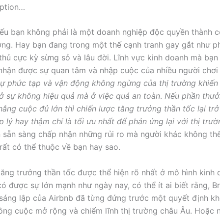
iption…
nếu bạn không phải là một doanh nghiệp độc quyền thành 
ường. Hay bạn đang trong một thế cạnh tranh gay gắt như p
 thủ cực kỳ sừng sỏ và lâu đời. Lĩnh vực kinh doanh mà bạn
nhận được sự quan tâm và nhập cuộc của nhiều người chơi
ự phức tạp và vận động không ngừng của thị trường khiến 
 sự không hiệu quả mà ở việc quá an toàn
.
Nếu phần thưở
hắng cuộc đủ lớn thì chiến lược tăng trưởng thần tốc lại tr
 lý hay thậm chí là tối ưu nhất để phản ứng lại với thị trườ
n sẵn sàng chấp nhận những rủi ro mà người khác không thể
rất có thể thuộc về bạn hay sao.
tăng trưởng thần tốc được thể hiện rõ nhất ở mô hình kinh
có được sự lớn mạnh như ngày nay, có thể ít ai biết rằng, B
sáng lập của Airbnb đã từng đứng trước một quyết định k
ông cuộc mở rộng và chiếm lĩnh thị trường châu Âu. Hoặc 