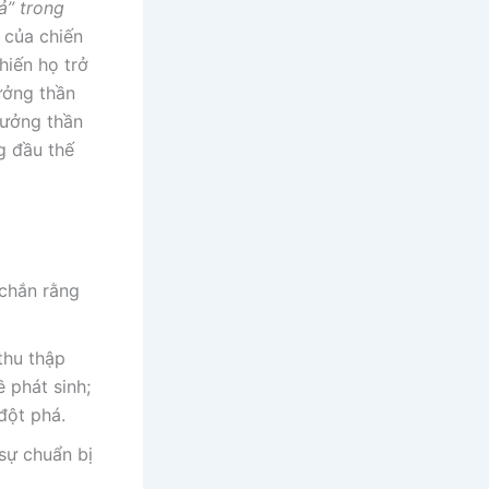
ả” trong
 của chiến
hiến họ trở
ưởng thần
rưởng thần
g đầu thế
 chắn rằng
thu thập
ề phát sinh;
đột phá.
sự chuẩn bị