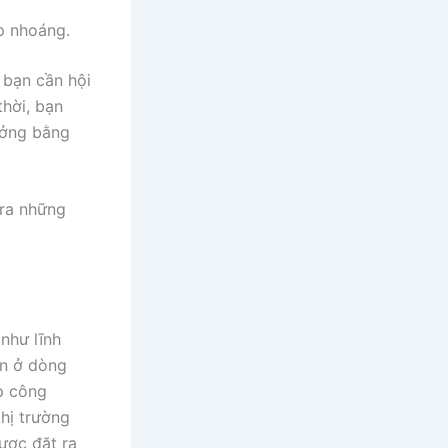
ớp nhoáng.
 bạn cần hội
thời, bạn
ưởng bằng
 ra những
như lĩnh
ện ở dòng
ệp công
hị trường
ược đặt ra