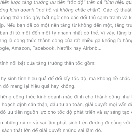
hiến lược tăng trưởng ưu tiên “tốc độ” trên cả “tính hiệu qu
ường kinh doanh “mơ hồ và không chắc chắn”.
Các kỹ thuật
rưởng thần tốc gây bất ngờ cho các đối thủ cạnh tranh và k
ịp. Nếu bạn đã có một nền tảng từ không đến một, tăng tr
 bạn đi từ một đến một tỷ nhanh nhất có thể. Vì vậy, tăng t
ang là công thức thành công của rất nhiều gã khổng lồ hàn
ogle, Amazon, Facebook, Netflix hay Airbnb…
tính nổi bật của tăng trưởng thần tốc gồm:
hy sinh tính hiệu quả để đổi lấy tốc độ, mà không hề chắc
h đó mang lại hiệu quả hay không.
 những công thức kinh doanh mặc định cho thành công như 
, hoạch định cẩn thận, đầu tư an toàn, giải quyết mọi vấn đ
đó ưu tiên nguồn lực cho tốc độ phát triển và sự sáng tạo 
 những rủi ro và sai lầm phát sinh trên đường đi cùng với 
sách thật lớn để giải quyết những sai lầm đó.