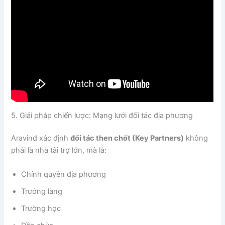
5. Giải pháp chiến lược: Mạng lưới đối tác địa phương
Aravind xác định
đối tác then chốt (Key Partners)
không
phải là nhà tài trợ lớn, mà là:
Chính quyền địa phương
Trưởng làng
Trường học