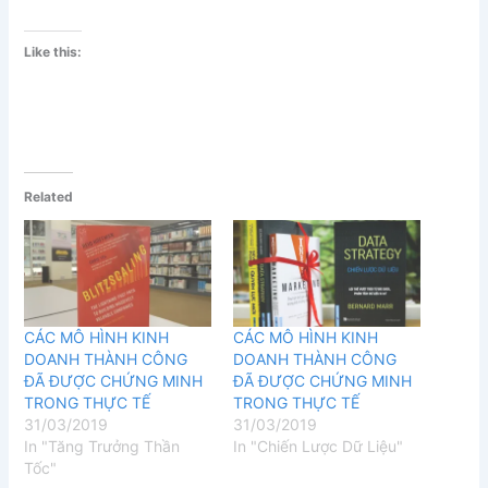
Like this:
Related
CÁC MÔ HÌNH KINH
CÁC MÔ HÌNH KINH
DOANH THÀNH CÔNG
DOANH THÀNH CÔNG
ĐÃ ĐƯỢC CHỨNG MINH
ĐÃ ĐƯỢC CHỨNG MINH
TRONG THỰC TẾ
TRONG THỰC TẾ
31/03/2019
31/03/2019
In "Tăng Trưởng Thần
In "Chiến Lược Dữ Liệu"
Tốc"