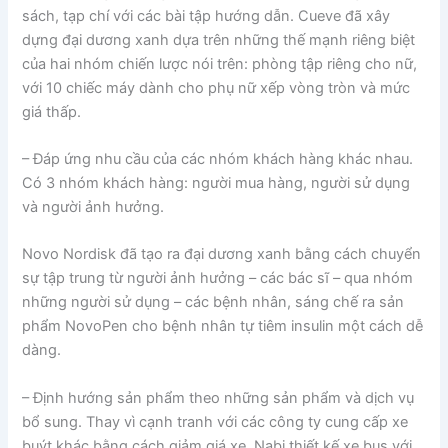
sách, tạp chí với các bài tập hướng dẫn. Cueve đã xây
dựng đại dương xanh dựa trên những thế mạnh riêng biệt
của hai nhóm chiến lược nói trên: phòng tập riêng cho nữ,
với 10 chiếc máy dành cho phụ nữ xếp vòng tròn và mức
giá thấp.
– Đáp ứng nhu cầu của các nhóm khách hàng khác nhau.
Có 3 nhóm khách hàng: người mua hàng, người sử dụng
và người ảnh hưởng.
Novo Nordisk đã tạo ra đại dương xanh bằng cách chuyển
sự tập trung từ người ảnh hưởng – các bác sĩ – qua nhóm
những người sử dụng – các bệnh nhân, sáng chế ra sản
phẩm NovoPen cho bệnh nhân tự tiêm insulin một cách dễ
dàng.
– Định hướng sản phẩm theo những sản phẩm và dịch vụ
bổ sung. Thay vì cạnh tranh với các công ty cung cấp xe
buýt khác bằng cách giảm giá xe, Nabi thiết kế xe bus với