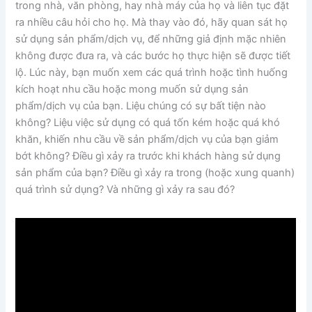
trong nhà, văn phòng, hay nhà máy của họ và liên tục đặt
ra nhiều câu hỏi cho họ. Mà thay vào đó, hãy quan sát họ
sử dụng sản phẩm/dịch vụ, để những giả định mặc nhiên
không được đưa ra, và các bước họ thực hiện sẽ được tiết
lộ. Lúc này, bạn muốn xem các quá trình hoặc tình huống
kích hoạt nhu cầu hoặc mong muốn sử dụng sản
phẩm/dịch vụ của bạn. Liệu chúng có sự bất tiện nào
không? Liệu việc sử dụng có quá tốn kém hoặc quá khó
khăn, khiến nhu cầu về sản phẩm/dịch vụ của bạn giảm
bớt không? Điều gì xảy ra trước khi khách hàng sử dụng
sản phẩm của bạn? Điều gì xảy ra trong (hoặc xung quanh)
quá trình sử dụng? Và những gì xảy ra sau đó?