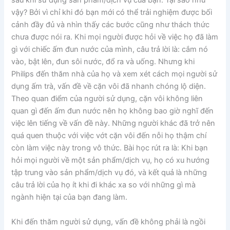
sau khi sử dụng sản phẩm/dịch vụ của bạn. Tại sao như
vậy? Bởi vì chỉ khi đó bạn mới có thể trải nghiệm được bối
cảnh đầy đủ và nhìn thấy các bước cũng như thách thức
chưa được nói ra. Khi mọi người được hỏi về việc họ đã làm
gì với chiếc ấm đun nước của mình, câu trả lời là: cắm nó
vào, bật lên, đun sôi nước, đổ ra và uống. Nhưng khi
Philips đến thăm nhà của họ và xem xét cách mọi người sử
dụng ấm trà, vấn đề về cặn vôi đã nhanh chóng lộ diện.
Theo quan điểm của người sử dụng, cặn vôi không liên
quan gì đến ấm đun nước nên họ không bao giờ nghĩ đến
việc lên tiếng về vấn đề này. Những người khác đã trở nên
quá quen thuộc với việc vớt cặn vôi đến nỗi họ thậm chí
còn làm việc này trong vô thức. Bài học rút ra là: Khi bạn
hỏi mọi người về một sản phẩm/dịch vụ, họ có xu hướng
tập trung vào sản phẩm/dịch vụ đó, và kết quả là những
câu trả lời của họ ít khi đi khác xa so với những gì mà
ngành hiện tại của bạn đang làm.
Khi đến thăm người sử dụng, vấn đề không phải là ngồi