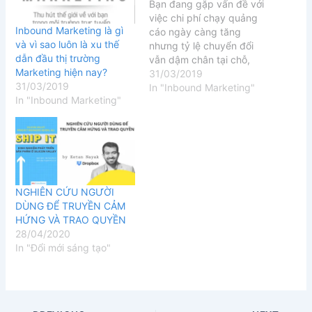
Bạn đang gặp vấn đề với
việc chi phí chạy quảng
Inbound Marketing là gì
cáo ngày càng tăng
và vì sao luôn là xu thế
nhưng tỷ lệ chuyển đổi
dẫn đầu thị trường
vẫn dậm chân tại chỗ,
Marketing hiện nay?
hay đối tượng khách
31/03/2019
31/03/2019
hàng của bạn quá khó để
In "Inbound Marketing"
In "Inbound Marketing"
tiếp cận và thuyết phục ?
Hãy thay đổi, từ bỏ cách
làm cũ và…
NGHIÊN CỨU NGƯỜI
DÙNG ĐỂ TRUYỀN CẢM
HỨNG VÀ TRAO QUYỀN
28/04/2020
In "Đổi mới sáng tạo"