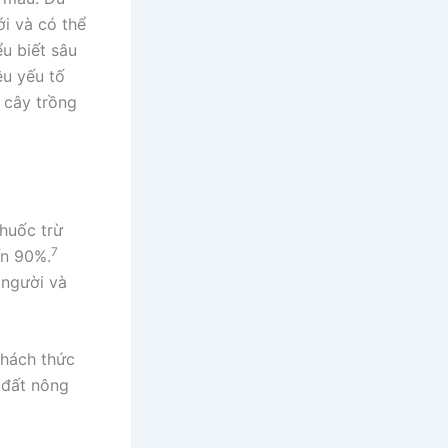
i và có thể
u biết sâu
ều yếu tố
 cây trồng
thuốc trừ
7
ến 90%.
 người và
thách thức
 đất nông