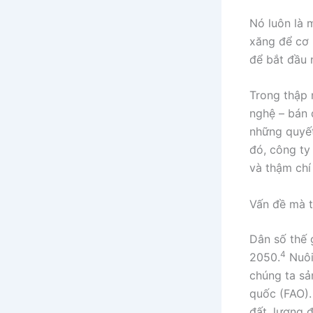
Nó luôn là 
xăng để cơ 
để bắt đầu 
Trong thập 
nghệ – bán 
những quyết
đó, công ty
và thậm chí 
Vấn đề mà tr
Dân số thế 
4
2050.
Nuôi
chúng ta sả
quốc (FAO). 
đất, lượng 