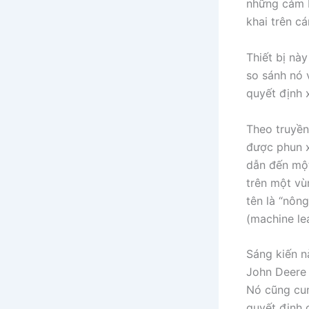
những cảm b
khai trên c
Thiết bị nà
so sánh nó 
quyết định 
Theo truyền
được phun x
dẫn đến một
trên một vù
tên là “nôn
(machine lea
Sáng kiến n
John Deere t
Nó cũng cun
quyết định d