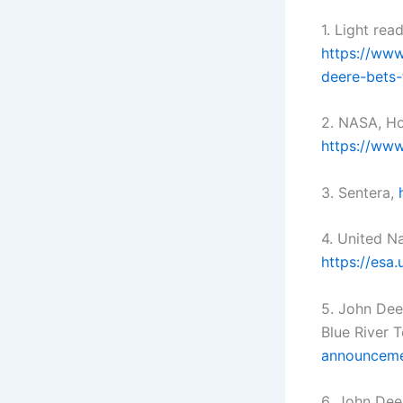
1. Light rea
https://www
deere-bets-
2. NASA, H
https://www
3. Sentera,
4. United N
https://esa
5. John Dee
Blue River 
announcemen
6. John Dee