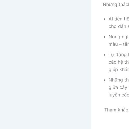
Những thách
AI tiên t
cho dân s
Nông ngh
màu – tă
Tự động 
các hệ th
giúp khá
Những th
giữa cây
luyện các
Tham khảo