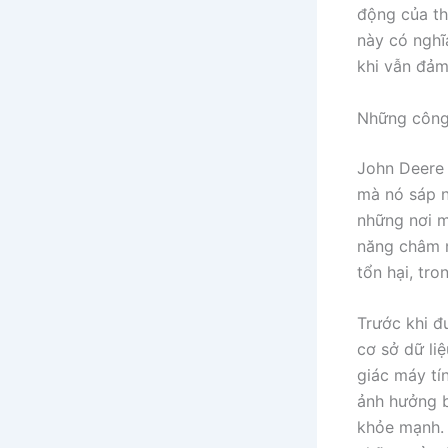
động của th
này có nghĩ
khi vẫn đảm
Những công 
John Deere 
mà nó sáp 
những nơi m
năng châm n
tổn hại, tr
Trước khi đ
cơ sở dữ li
giác máy tí
ảnh hưởng b
khỏe mạnh. 