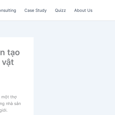
nsulting
Case Study
Quizz
About Us
n tạo
 vật
i một thợ
ững nhà sản
iới.