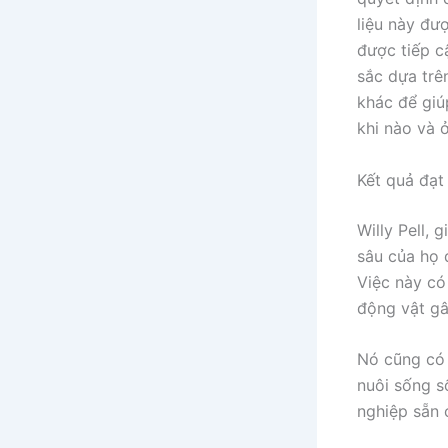
liệu này đư
được tiếp c
sắc dựa trên
khác để giú
khi nào và 
Kết quả đạt
Willy Pell,
sâu của họ 
Việc này có
động vật gâ
Nó cũng có 
nuôi sống s
nghiệp sẵn 