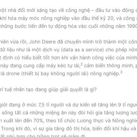
một nhà đổi mới sáng tạo về công nghệ – đầu tư vào động 
khí hóa máy móc nông nghiệp vào đầu thế kỷ 20, và công
những bước tiến đến tự động hóa vào cuối những năm 1990
niên vừa rồi, John Deere đã chuyển mình trở thành một cô
dữ liệu như là một dịch vụ (data as a service) cho phép nô
 định có hiểu biết tốt hơn khi vận hành công việc của mìn
2
 này đang cung cấp máy kéo tự lái,
cảm biến thông minh,
3
là drone (thiết bị bay không người lái) nông nghiệp.
í tuệ nhân tạo đang giúp giải quyết là gì?
giới đang ở mức 7,5 tỉ người và dự kiến sẽ tăng lên 9 tỉ ng
 sống tất cả những miệng ăn này đòi hỏi gia tăng lượng lư
n xuất lên đến 70%, theo tổ chức Lương thực và Nông nghi
Trong khi đó, vì sự gia tăng đô thị hóa, biến đổi khí hậu và
đất phù hợp cho trồng trọt sẽ giảm đi.