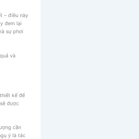
t – điều này
y đem lại
mà sự phơi
 quả và
thiết kế để
 sẽ được
lượng cần
gụ ý là tác