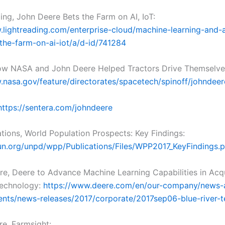
ding, John Deere Bets the Farm on AI, IoT:
.lightreading.com/enterprise-cloud/machine-learning-and-a
the-farm-on-ai-iot/a/d-id/741284
ow NASA and John Deere Helped Tractors Drive Themselve
.nasa.gov/feature/directorates/spacetech/spinoff/johndeer
https://sentera.com/johndeere
ations, World Population Prospects: Key Findings:
.un.org/unpd/wpp/Publications/Files/WPP2017_KeyFindings.
re, Deere to Advance Machine Learning Capabilities in Acqu
Technology:
https://www.deere.com/en/our-company/news-
ts/news-releases/2017/corporate/2017sep06-blue-river-t
re, Farmsight: