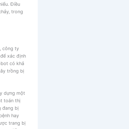
iểu. Điều
chảy, trong
, công ty
 để xác định
obot có khả
ây trồng bị
ây dựng một
t toán thị
g đang bị
 bệnh hay
ược trang bị