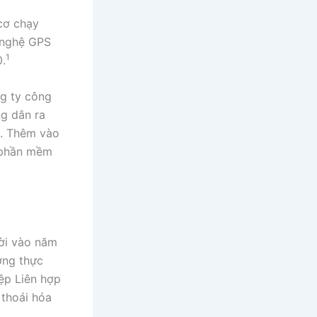
cơ chạy
 nghệ GPS
1
.
ng ty công
ng dân ra
h. Thêm vào
 phần mềm
ười vào năm
ơng thực
ệp Liên hợp
 thoái hóa