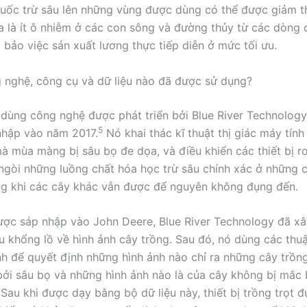
uốc trừ sâu lên những vùng được dùng có thể được giảm th
a là ít ô nhiễm ở các con sông và đường thủy từ các dòng 
 bảo việc sản xuất lương thực tiếp diễn ở mức tối ưu.
nghệ, công cụ và dữ liệu nào đã được sử dụng?
dùng công nghệ được phát triển bởi Blue River Technology
5
nhập vào năm 2017.
Nó khai thác kĩ thuật thị giác máy tính
à mùa màng bị sâu bọ đe dọa, và điều khiển các thiết bị r
gòi những luồng chất hóa học trừ sâu chính xác ở những c
ong khi các cây khác vẫn được để nguyên không đụng đến.
ược sáp nhập vào John Deere, Blue River Technology đã x
ệu khổng lồ về hình ảnh cây trồng. Sau đó, nó dùng các thuậ
nh để quyết định những hình ảnh nào chỉ ra những cây trồn
ởi sâu bọ và những hình ảnh nào là của cây không bị mắc
Sau khi được dạy bằng bộ dữ liệu này, thiết bị trồng trọt đ