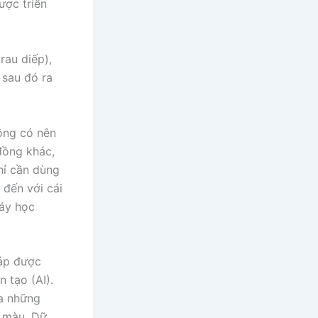
ược triển
rau diếp),
 sau đó ra
ồng có nên
đồng khác,
hỉ cần dùng
 đến với cái
máy học
háp được
n tạo (AI).
a những
a màu. Dữ