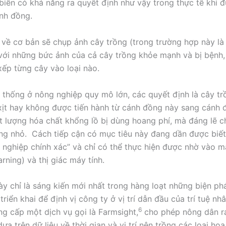
iến có khả năng ra quyết định như vậy trong thực tế khi đ
ánh đồng.
y về cơ bản sẽ chụp ảnh cây trồng (trong trường hợp này là 
với những bức ảnh của cả cây trồng khỏe mạnh và bị bệnh,
xếp từng cây vào loại nào.
 thống ở nông nghiệp quy mô lớn, các quyết định là cây tr
ịt hay không được tiến hành từ cánh đồng này sang cánh 
 lượng hóa chất khổng lồ bị dùng hoang phí, mà đáng lẽ c
ng nhỏ. Cách tiếp cận có mục tiêu này đang dần được biết
g nghiệp chính xác” và chỉ có thể thực hiện được nhờ vào 
rning) và thị giác máy tính.
ày chỉ là sáng kiến mới nhất trong hàng loạt những biện p
riển khai để định vị công ty ở vị trí dẫn đầu của trí tuệ nhâ
6
g cấp một dịch vụ gọi là Farmsight,
cho phép nông dân r
ựa trên dữ liệu về thời gian và vị trí nên trồng các loại ho