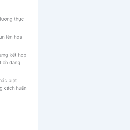
 lương thực
un lên hoa
hưng kết hợp
tiến đang
hác biệt
ng cách huấn