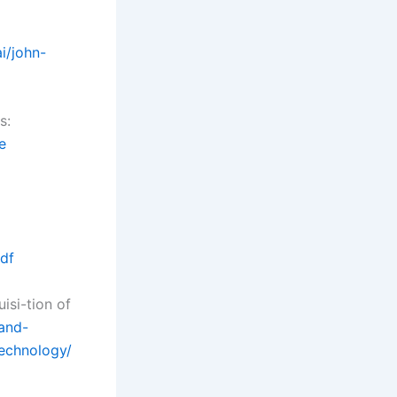
i/john-
s:
e
pdf
isi-tion of
and-
echnology/