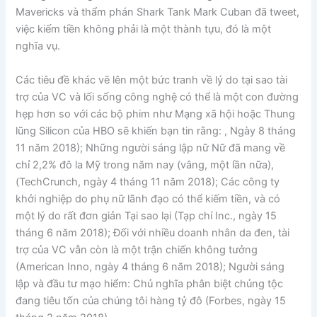
Mavericks và thẩm phán Shark Tank Mark Cuban đã tweet,
việc kiếm tiền không phải là một thành tựu, đó là một
nghĩa vụ.
Các tiêu đề khác vẽ lên một bức tranh về lý do tại sao tài
trợ của VC và lối sống công nghệ có thể là một con đường
hẹp hơn so với các bộ phim như Mạng xã hội hoặc Thung
lũng Silicon của HBO sẽ khiến bạn tin rằng: , Ngày 8 tháng
11 năm 2018); Những người sáng lập nữ Nữ đã mang về
chỉ 2,2% đô la Mỹ trong năm nay (vâng, một lần nữa),
(TechCrunch, ngày 4 tháng 11 năm 2018); Các công ty
khởi nghiệp do phụ nữ lãnh đạo có thể kiếm tiền, và có
một lý do rất đơn giản Tại sao lại (Tạp chí Inc., ngày 15
tháng 6 năm 2018); Đối với nhiều doanh nhân da đen, tài
trợ của VC vẫn còn là một trận chiến không tưởng
(American Inno, ngày 4 tháng 6 năm 2018); Người sáng
lập và đầu tư mạo hiểm: Chủ nghĩa phân biệt chủng tộc
đang tiêu tốn của chúng tôi hàng tỷ đô (Forbes, ngày 15