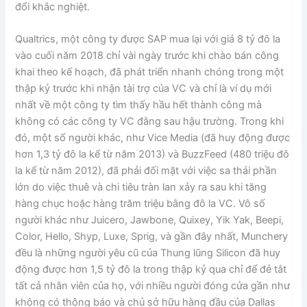
đổi khắc nghiệt.
Qualtrics, một công ty được SAP mua lại với giá 8 tỷ đô la
vào cuối năm 2018 chỉ vài ngày trước khi chào bán công
khai theo kế hoạch, đã phát triển nhanh chóng trong một
thập kỷ trước khi nhận tài trợ của VC và chỉ là ví dụ mới
nhất về một công ty tìm thấy hầu hết thành công mà
không có các công ty VC đằng sau hậu trường. Trong khi
đó, một số người khác, như Vice Media (đã huy động được
hơn 1,3 tỷ đô la kể từ năm 2013) và BuzzFeed (480 triệu đô
la kể từ năm 2012), đã phải đối mặt với việc sa thải phần
lớn do việc thuê và chi tiêu tràn lan xảy ra sau khi tăng
hàng chục hoặc hàng trăm triệu bằng đô la VC. Vô số
người khác như Juicero, Jawbone, Quixey, Yik Yak, Beepi,
Color, Hello, Shyp, Luxe, Sprig, và gần đây nhất, Munchery
đều là những người yêu cũ của Thung lũng Silicon đã huy
động được hơn 1,5 tỷ đô la trong thập kỷ qua chỉ để đẻ tắt
tất cả nhân viên của họ, với nhiều người đóng cửa gần như
không có thông báo và chủ sở hữu hàng đầu của Dallas