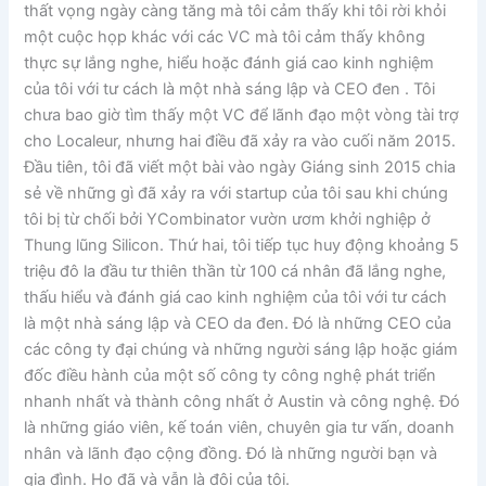
thất vọng ngày càng tăng mà tôi cảm thấy khi tôi rời khỏi
một cuộc họp khác với các VC mà tôi cảm thấy không
thực sự lắng nghe, hiểu hoặc đánh giá cao kinh nghiệm
của tôi với tư cách là một nhà sáng lập và CEO đen . Tôi
chưa bao giờ tìm thấy một VC để lãnh đạo một vòng tài trợ
cho Localeur, nhưng hai điều đã xảy ra vào cuối năm 2015.
Đầu tiên, tôi đã viết một bài vào ngày Giáng sinh 2015 chia
sẻ về những gì đã xảy ra với startup của tôi sau khi chúng
tôi bị từ chối bởi YCombinator vườn ươm khởi nghiệp ở
Thung lũng Silicon. Thứ hai, tôi tiếp tục huy động khoảng 5
triệu đô la đầu tư thiên thần từ 100 cá nhân đã lắng nghe,
thấu hiểu và đánh giá cao kinh nghiệm của tôi với tư cách
là một nhà sáng lập và CEO da đen. Đó là những CEO của
các công ty đại chúng và những người sáng lập hoặc giám
đốc điều hành của một số công ty công nghệ phát triển
nhanh nhất và thành công nhất ở Austin và công nghệ. Đó
là những giáo viên, kế toán viên, chuyên gia tư vấn, doanh
nhân và lãnh đạo cộng đồng. Đó là những người bạn và
gia đình. Họ đã và vẫn là đội của tôi.