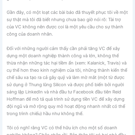
Gần đây, có một loạt các bài báo đã thuyết phục tôi về một
sự thật mà tôi đã biết nhưng chưa bao giờ nói rõ: Tài trợ
của VC không nên được coi là một yêu cầu cho sự thành
công của doanh nhân.
Đối với những người cảm thấy cần phải tăng VC để xây
dựng một doanh nghiệp thành công và lớn, không thể
thừa nhận những tác hại tiềm ẩn (xem: Kalanick, Travis) và
cụ thể hơn theo kinh nghiệm của tôi, những thành kiến ​​thể
chế sâu xa tạo ra cả gây quỹ và làm mờ mắt (một từ được
sử dụng ở Thung lũng Silicon và được phổ biến bởi người
sáng lập LinkedIn và nhà đầu tư Facebook đầu tiên Reid
Hoffman để mô tả quá trình sử dụng tiền VC để xây dựng
đội ngũ và mở rộng quy mô hoạt động nhanh nhất có thể
trong trình chiếu) hầu như không thể.
Tôi có nghĩ rằng VC có thể hữu ích cho một số doanh
nghiệp không? Chắc chắn rồi. Bản thân tôi có hai nhà đầu