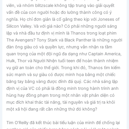
viên, và nhóm blitzscale không tập trung vào giải quyết
vấn đề của con người hoặc đo lường thành công có ý
nghĩa. Họ chỉ đơn giản là cố gắng theo kịp với Joneses of
Silicon Valley. Và với giá nào? Có phải những người sáng
lập và nhà đầu tư định vị mình là Thanos trong loạt phim
The Avengers? Tony Stark và Black Panther là những người
đàn ông giàu có và quyền lực, nhưng vẫn nhận ra tầm
quan trọng của một đội ngũ đa dạng như Captain America,
Hulk, Thor và Người Nhện tuổi teen để hoàn thành nhiệm
vụ giữ an toàn cho thế giới. Trong khi đó, Thanos tìm kiếm
sức mạnh và sự giàu có được minh họa bằng một chiếc
băng tay bằng vàng được đính đá quý. Các nhà sáng lập
định vị của VC có phải là đồng minh trong hành trình anh
hùng hay đồng phạm trong một nhân vật phản diện có
mục đích khai thác tài năng, tài nguyên và giá trị ra khỏi
một xã hội đang rất cần những thứ đó không?
Tim O’Reilly đã kết thúc bài tiểu luận của mình để chống lại