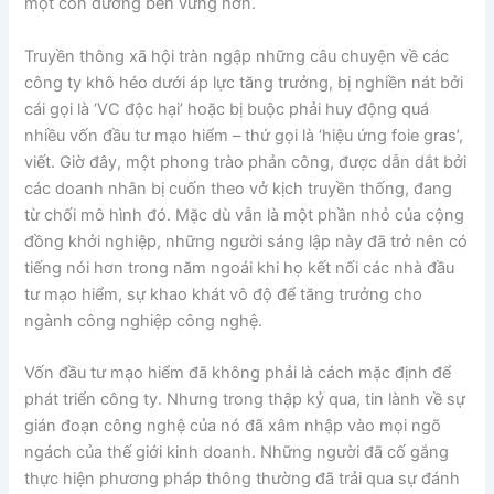
một con đường bền vững hơn.
Truyền thông xã hội tràn ngập những câu chuyện về các
công ty khô héo dưới áp lực tăng trưởng, bị nghiền nát bởi
cái gọi là ‘VC độc hại’ hoặc bị buộc phải huy động quá
nhiều vốn đầu tư mạo hiểm – thứ gọi là ‘hiệu ứng foie gras’,
viết. Giờ đây, một phong trào phản công, được dẫn dắt bởi
các doanh nhân bị cuốn theo vở kịch truyền thống, đang
từ chối mô hình đó. Mặc dù vẫn là một phần nhỏ của cộng
đồng khởi nghiệp, những người sáng lập này đã trở nên có
tiếng nói hơn trong năm ngoái khi họ kết nối các nhà đầu
tư mạo hiểm, sự khao khát vô độ để tăng trưởng cho
ngành công nghiệp công nghệ.
Vốn đầu tư mạo hiểm đã không phải là cách mặc định để
phát triển công ty. Nhưng trong thập kỷ qua, tin lành về sự
gián đoạn công nghệ của nó đã xâm nhập vào mọi ngõ
ngách của thế giới kinh doanh. Những người đã cố gắng
thực hiện phương pháp thông thường đã trải qua sự đánh