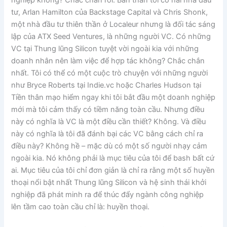
tư, Arlan Hamilton của Backstage Capital và Chris Shonk,
một nhà đầu tư thiên thần ở Localeur nhưng là đối tác sáng
lập của ATX Seed Ventures, là những người VC. Có những
VC tại Thung lũng Silicon tuyệt vời ngoài kia với những
doanh nhân nên làm việc để hợp tác không? Chắc chắn
nhất. Tôi có thể có một cuộc trò chuyện với những người
như Bryce Roberts tại Indie.vc hoặc Charles Hudson tại
Tiền thân mạo hiểm ngay khi tôi bắt đầu một doanh nghiệp
mới mà tôi cảm thấy có tiềm năng toàn cầu. Nhưng điều
này có nghĩa là VC là một điều cần thiết? Không. Và điều
này có nghĩa là tôi đã đánh bại các VC bằng cách chỉ ra
điều này? Không hề – mặc dù có một số người nhạy cảm
ngoài kia. Nó không phải là mục tiêu của tôi để bash bất cứ
ai. Mục tiêu của tôi chỉ đơn giản là chỉ ra rằng một số huyền
thoại nổi bật nhất Thung lũng Silicon và hệ sinh thái khởi
nghiệp đã phát minh ra để thúc đẩy ngành công nghiệp
lên tầm cao toàn cầu chỉ là: huyền thoại.