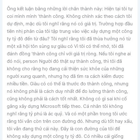
Ông kết luận bằng những lời chân thành này: Hiện tại tôi tự
coi mình mình ’thành công. Không chính xác theo cách tôi
dự định, mặc dù tôi nghĩ rằng nó có giá trị. Trường hợp đầu
tiên nhị phân của tôi tập trung vào việc xây dựng một công
ty tỷ đô đến từ đâu? Tôi nghĩ rằng tôi đã thừa hưởng nó từ
một xã hội tôn sùng sự giàu có Vì tôi có thể nhớ, tôi đã
đánh đồng ’thành công chỉ với giá trị ròng. Nếu tôi nghe ai
đó nói, person Người đó thật sự thành công, thì tôi đã
không cho rằng họ đang cải thiện sức khỏe của những
người xung quanh, nhưng họ đã tìm ra cách kiếm được
nhiều tiền. Giàu có có thể là thước đo thành công, nhưng
nó không phải là cách duy nhất để đo lường thành công,
cũng không phải là cách tốt nhất. Không có gì sai khi cố
gắng xây dựng Microsoft tiếp theo. Cá nhân tôi không
nghĩ rằng tỷ phú là ác quỷ. Và có một phần trong tôi ước
rằng tôi vẫn còn trên con đường đó. Nhưng dù tốt hay xấu,
tôi vẫn đang thử cái này. Đây là con đường của tôi để
không xây dựng một công ty tỷ đô. Có nhiều cái giống