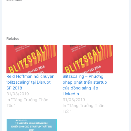
Related
Reid Hoffman nói chuyện
Blitzscaling – Phương
‘blitzscaling’ tại Disrupt
pháp phát triển startup
SF 2018
của đồng sáng lập
31/03/2019
LinkedIn
In "Tăng Trưởng Thần
31/03/2019
Tốc"
In "Tăng Trưởng Thần
Tốc"