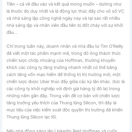
Tiền – cả về đầu vào và kết quả mong muốn – dường như
là thước đo duy nhất và là động lực thúc đẩy cho vô số VC
và nhà sáng lập công nghệ ngày nay và tại sao rất nhiều
nhà sáng lập và nhân viên đầu tiên bị đốt cháy với sự khởi
đầu ..
Chỉ trong tuần này, doanh nhân và nhà đầu tư Tim O’Reilly
đã viết một tác phẩm mạnh mẽ, trong đó ông thách thức
chiến lược chớp nhoáng của Hoffman, thường khuyến
khích các công ty tăng trưởng nhanh nhất có thể bằng
cách tăng vốn mạo hiểm để thống trị thị trường mới, một
chiến lược được Uber thúc đẩy giữa các kỳ lân khác. (tức là
các công ty khởi nghiệp với định giá hàng tỷ đô la) trong
những năm gần đây. Trong vấn đề cơ bản với chiến lược
tăng trưởng yêu thích của Thung lũng Silicon, thì đây là
mục tiêu của việc kiểm soát độc quyền thị trường đã khiến
Thung lũng Silicon lạc lối.
Nếu nhà đồng sáng lập LinkedIn Reid Hoffman và cuốn