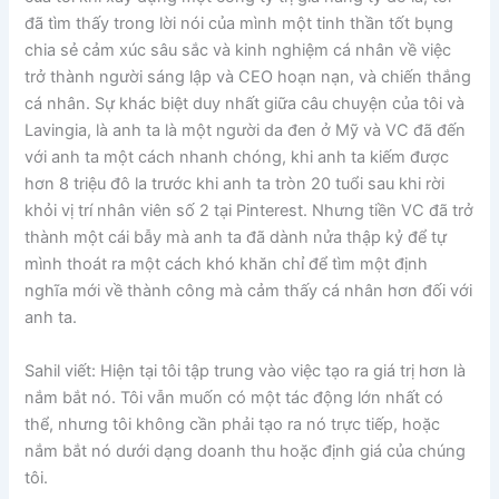
đã tìm thấy trong lời nói của mình một tinh thần tốt bụng
chia sẻ cảm xúc sâu sắc và kinh nghiệm cá nhân về việc
trở thành người sáng lập và CEO hoạn nạn, và chiến thắng
cá nhân. Sự khác biệt duy nhất giữa câu chuyện của tôi và
Lavingia, là anh ta là một người da đen ở Mỹ và VC đã đến
với anh ta một cách nhanh chóng, khi anh ta kiếm được
hơn 8 triệu đô la trước khi anh ta tròn 20 tuổi sau khi rời
khỏi vị trí nhân viên số 2 tại Pinterest. Nhưng tiền VC đã trở
thành một cái bẫy mà anh ta đã dành nửa thập kỷ để tự
mình thoát ra một cách khó khăn chỉ để tìm một định
nghĩa mới về thành công mà cảm thấy cá nhân hơn đối với
anh ta.
Sahil viết: Hiện tại tôi tập trung vào việc tạo ra giá trị hơn là
nắm bắt nó. Tôi vẫn muốn có một tác động lớn nhất có
thể, nhưng tôi không cần phải tạo ra nó trực tiếp, hoặc
nắm bắt nó dưới dạng doanh thu hoặc định giá của chúng
tôi.