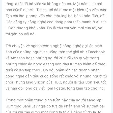
ràng là tôi đã bỏ việc và không nên có. Một năm sau bài
báo của Financial Times, tôi đã được một biên tập viên của
Tạp chí Inc. phỏng vấn cho một loại bài báo khác. Tiêu đề:
Các công ty công nghệ cao đang phát triển mạnh ở Austin
– Con đường khó khăn. Đó là câu chuyện mới của tôi, và
tôi gắn bó với nó.
Trò chuyện về ngành công nghệ công nghệ gợi lên hình
ảnh của những người ăn uống trên thế giới như Facebook
và Amazon hoặc những người 20 tuổi xảo quyệt trong
những chiếc áo hoodie tăng vốn đầu tư mạo hiểm để theo
đuổi kỳ lân tiếp theo . Do đó, phần lớn các doanh nhân
công nghệ dẫn đầu cuộc sống rất khác với những người từ
chối Thung lũng Silicon của HBO, người lái tàu lượn siêu tốc
và nạn đói, ông đã viết Tom Foster, tổng biên tập cho Inc.
Trong một phần trung bình tuần này của người sáng lập
Gumroad Sahil Lavingia có tựa đề Phản ánh về sự thất bại
của tôi khi xây dựng một công ty trị giá hàng tỷ đô la, tôi