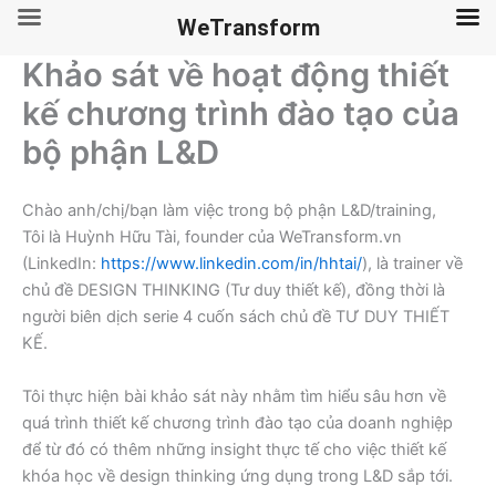
WeTransform
Khảo sát về hoạt động thiết
Skip
to
kế chương trình đào tạo của
content
bộ phận L&D
Chào anh/chị/bạn làm việc trong bộ phận L&D/training,
Tôi là Huỳnh Hữu Tài, founder của WeTransform.vn
(LinkedIn:
https://www.linkedin.com/in/hhtai/
), là trainer về
chủ đề DESIGN THINKING (Tư duy thiết kế), đồng thời là
người biên dịch serie 4 cuốn sách chủ đề TƯ DUY THIẾT
KẾ.
Tôi thực hiện bài khảo sát này nhằm tìm hiểu sâu hơn về
quá trình thiết kế chương trình đào tạo của doanh nghiệp
để từ đó có thêm những insight thực tế cho việc thiết kế
khóa học về design thinking ứng dụng trong L&D sắp tới.